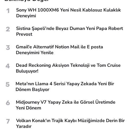
1
Sony WH 1000XM6 Yeni Nesil Kablosuz Kulaklık
Deneyimi
2
Sistina Şapeli’nde Beyaz Duman Yeni Papa Robert
Prevost
3
Gmail'e Alternatif Notion Mail ile E posta
Deneyimini Yenile
4
Dead Reckoning Aksiyon Teknoloji ve Tom Cruise
Buluşuyor!
5
Meta'nın Llama 4 Serisi Yapay Zekada Yeni Bir
Dönem Başlıyor
6
Midjourney V7 Yapay Zeka ile Görsel Üretimde
Yeni Dönem
7
Volkan Konak'ın Trajik Kaybı Müziğimizde Derin Bir
Yaradır