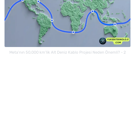
Meta'nın 50,000 km'lik Alt Deniz Kablo Projesi Neden Önemli? - 2