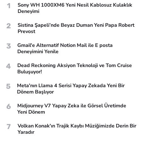
1
Sony WH 1000XM6 Yeni Nesil Kablosuz Kulaklık
Deneyimi
2
Sistina Şapeli’nde Beyaz Duman Yeni Papa Robert
Prevost
3
Gmail'e Alternatif Notion Mail ile E posta
Deneyimini Yenile
4
Dead Reckoning Aksiyon Teknoloji ve Tom Cruise
Buluşuyor!
5
Meta'nın Llama 4 Serisi Yapay Zekada Yeni Bir
Dönem Başlıyor
6
Midjourney V7 Yapay Zeka ile Görsel Üretimde
Yeni Dönem
7
Volkan Konak'ın Trajik Kaybı Müziğimizde Derin Bir
Yaradır