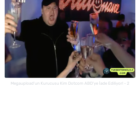
Megaupload'un Kurucusu Kim Dotcom ABD'ye İade Ediliyor! - 2