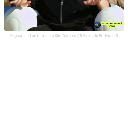
Megaupload'un Kurucusu Kim Dotcom ABD'ye İade Ediliyor! - 3