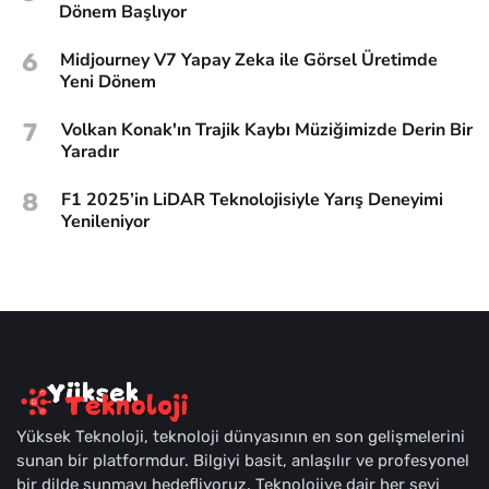
Dönem Başlıyor
6
Midjourney V7 Yapay Zeka ile Görsel Üretimde
Yeni Dönem
7
Volkan Konak'ın Trajik Kaybı Müziğimizde Derin Bir
Yaradır
8
F1 2025’in LiDAR Teknolojisiyle Yarış Deneyimi
Yenileniyor
Yüksek Teknoloji, teknoloji dünyasının en son gelişmelerini
sunan bir platformdur. Bilgiyi basit, anlaşılır ve profesyonel
bir dilde sunmayı hedefliyoruz. Teknolojiye dair her şeyi