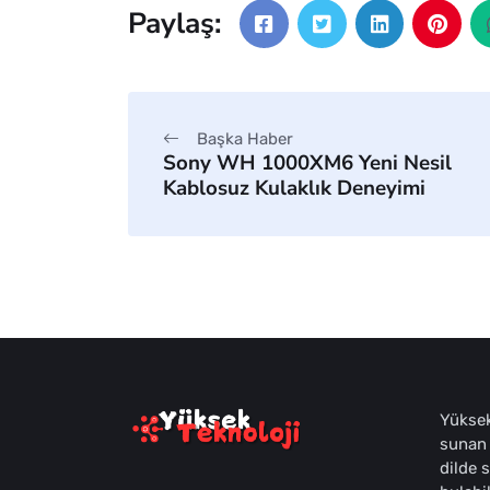
Paylaş:
Başka Haber
Sony WH 1000XM6 Yeni Nesil
Kablosuz Kulaklık Deneyimi
Yüksek
sunan 
dilde 