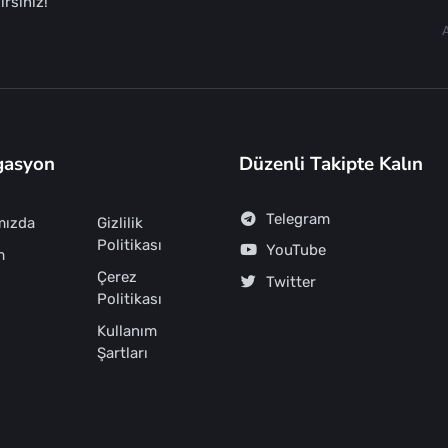
irsiniz!
gasyon
Düzenli Takipte Kalın
Telegram
mızda
Gizlilik
Politikası
YouTube
m
Çerez
Twitter
Politikası
Kullanım
Şartları