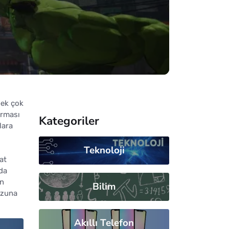
pek çok
irması
Kategoriler
lara
Teknoloji
at
nda
en
Bilim
uzuna
Akıllı Telefon