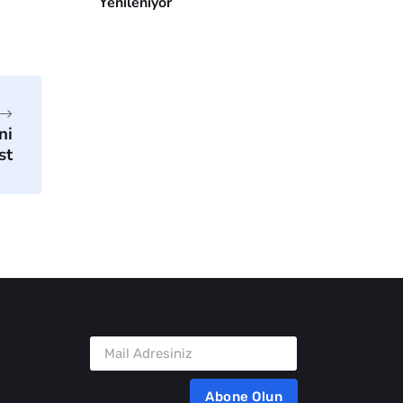
Yenileniyor
ni
st
Abone Olun