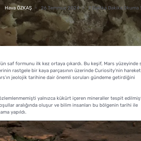
Hava ÖZKAŞ
26 Temmuz 2024
2 Dakika Dakika Okuma 
’ün saf formunu ilk kez ortaya çıkardı. Bu keşif, Mars yüzeyinde 
erinin rastgele bir kaya parçasının üzerinde Curiosity’nin hareket
s’ın jeolojik tarihine dair önemli soruları gündeme getirdiğini
lemlenmemişti yalnızca kükürt içeren mineraller tespit edilmişt
şullar aralığında oluşur ve bilim insanları bu bölgenin tarihi ile
lama yapıldı.