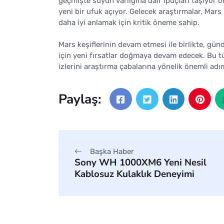
geçmişte suyun varlığına dair ipuçları taşıyor ol
yeni bir ufuk açıyor. Gelecek araştırmalar, Mar
daha iyi anlamak için kritik öneme sahip.
Mars keşiflerinin devam etmesi ile birlikte, gü
için yeni fırsatlar doğmaya devam edecek. Bu tü
izlerini araştırma çabalarına yönelik önemli adı
Paylaş:
Başka Haber
Sony WH 1000XM6 Yeni Nesil
Kablosuz Kulaklık Deneyimi