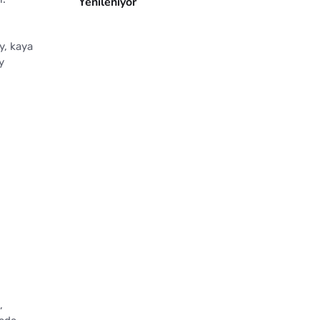
Yenileniyor
y, kaya
y
,