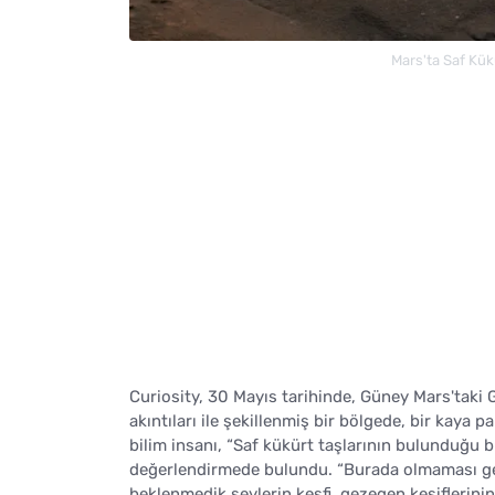
Mars'ta Saf Kükü
Curiosity, 30 Mayıs tarihinde, Güney Mars'taki G
akıntıları ile şekillenmiş bir bölgede, bir kaya
bilim insanı, “Saf kükürt taşlarının bulunduğu b
değerlendirmede bulundu. “Burada olmaması ger
beklenmedik şeylerin keşfi, gezegen keşiflerini