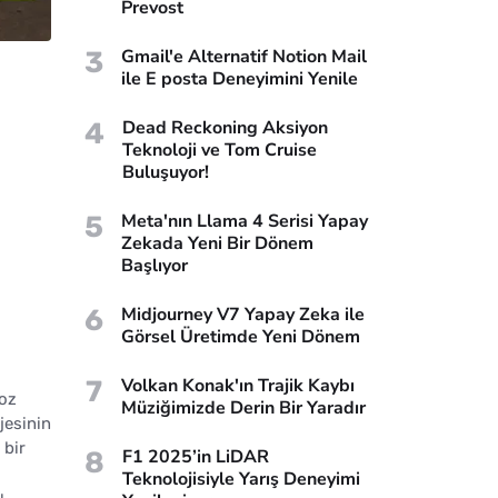
Prevost
3
Gmail'e Alternatif Notion Mail
ile E posta Deneyimini Yenile
4
Dead Reckoning Aksiyon
Teknoloji ve Tom Cruise
Buluşuyor!
5
Meta'nın Llama 4 Serisi Yapay
Zekada Yeni Bir Dönem
Başlıyor
6
Midjourney V7 Yapay Zeka ile
Görsel Üretimde Yeni Dönem
7
Volkan Konak'ın Trajik Kaybı
loz
Müziğimizde Derin Bir Yaradır
jesinin
 bir
8
F1 2025’in LiDAR
Teknolojisiyle Yarış Deneyimi
ı.