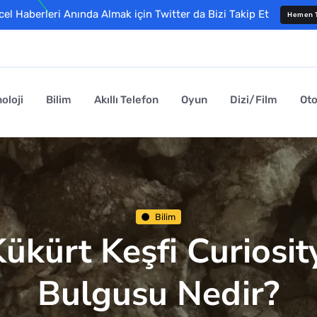
l Haberleri Anında Almak için Twitter da Bizi Takip Et
Hemen T
oloji
Bilim
Akıllı Telefon
Oyun
Dizi/Film
Ot
Bilim
ükürt Keşfi Curiosit
Bulgusu Nedir?