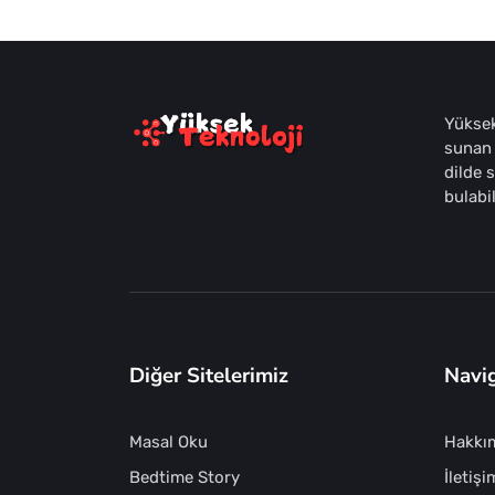
Yüksek
sunan 
dilde 
bulabil
Diğer Sitelerimiz
Navi
Masal Oku
Hakkı
Bedtime Story
İletişi