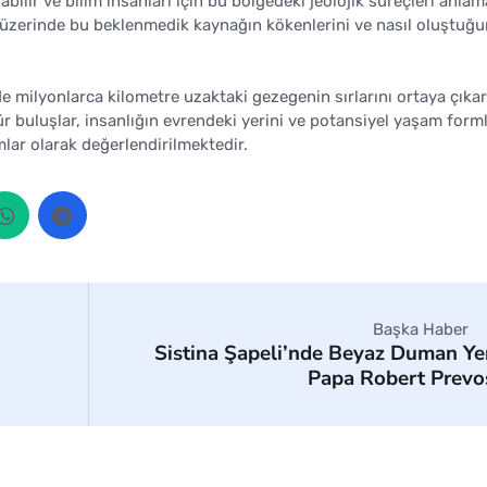
abilir ve bilim insanları için bu bölgedeki jeolojik süreçleri anla
s üzerinde bu beklenmedik kaynağın kökenlerini ve nasıl oluştuğ
nde milyonlarca kilometre uzaktaki gezegenin sırlarını ortaya çık
r buluşlar, insanlığın evrendeki yerini ve potansiyel yaşam forml
mlar olarak değerlendirilmektedir.
Başka Haber
Sistina Şapeli’nde Beyaz Duman Ye
Papa Robert Prevo