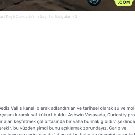
rt Keşfi Curiosity'nin Şaşırtıcı Bulguları - 2
ediz Vallis kanalı olarak adlandırılan ve tarihsel olarak su ve mo
 parçasını kırarak saf kükürt buldu. Ashwin Vasavada, Curiosity pro
ir alan keşfetmek çöl ortasında bir vaha bulmak gibidir.” şeklinde
ekir, bu yüzden şimdi bunu açıklamak zorundayız. Garip ve
n en heyecan verici yanıdır.” diyerek bu buluşun önemini vurgulad