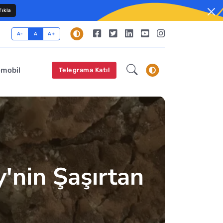
ıkla
A-
A
A+
omobil
Telegrama Katıl
y'nin Şaşırtan