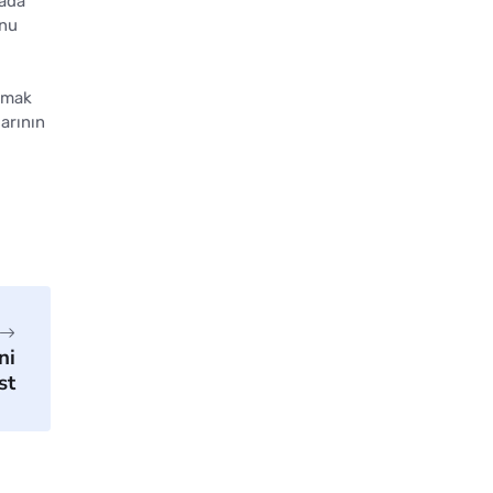
mada
unu
armak
arının
ni
st