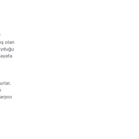
r
ış olan
duyduğu
ayata
urlar,
m
arpıcı