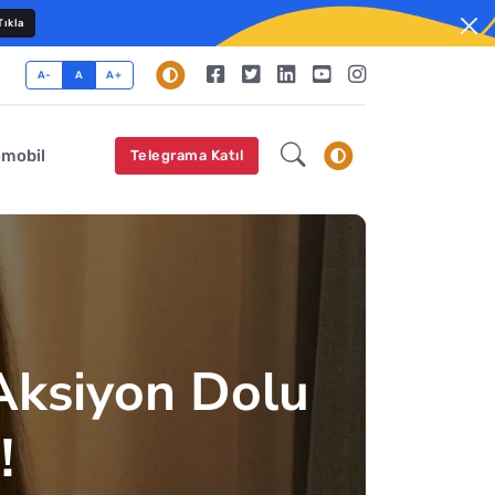
ıkla
A-
A
A+
omobil
Telegrama Katıl
Aksiyon Dolu
!