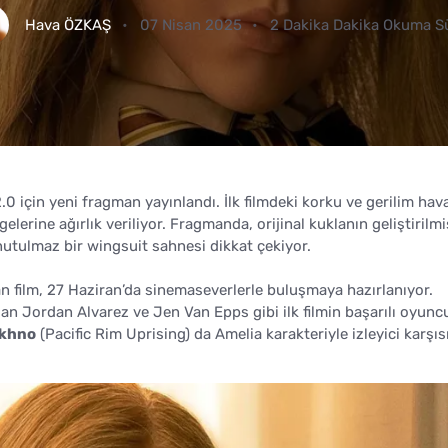
Hava ÖZKAŞ
07 Nisan 2025
2 Dakika Dakika Okuma S
için yeni fragman yayınlandı. İlk filmdeki korku ve gerilim hav
elerine ağırlık veriliyor. Fragmanda, orijinal kuklanın geliştirilmi
unutulmaz bir wingsuit sahnesi dikkat çekiyor.
 film, 27 Haziran’da sinemaseverlerle buluşmaya hazırlanıyor.
an Jordan Alvarez ve Jen Van Epps gibi ilk filmin başarılı oyunc
akhno
(Pacific Rim Uprising) da Amelia karakteriyle izleyici karşıs