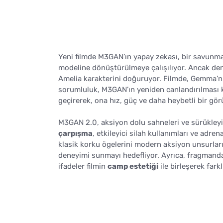
Yeni filmde M3GAN’ın yapay zekası, bir savunma 
modeline dönüştürülmeye çalışılıyor. Ancak den
Amelia karakterini doğuruyor. Filmde, Gemma’
sorumluluk, M3GAN’ın yeniden canlandırılması 
geçirerek, ona hız, güç ve daha heybetli bir gö
M3GAN 2.0, aksiyon dolu sahneleri ve sürükley
çarpışma
, etkileyici silah kullanımları ve adre
klasik korku ögelerini modern aksiyon unsurlarıy
deneyimi sunmayı hedefliyor. Ayrıca, fragmanda 
ifadeler filmin
camp estetiği
ile birleşerek fark