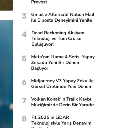
Prevost
3
Gmail'e Alternatif Notion Mail
ile E posta Deneyimini Yenile
4
Dead Reckoning Aksiyon
Teknoloji ve Tom Cruise
Buluşuyor!
5
Meta'nın Llama 4 Serisi Yapay
Zekada Yeni Bir Dönem
Başlıyor
6
Midjourney V7 Yapay Zeka ile
Görsel Üretimde Yeni Dönem
7
Volkan Konak'ın Trajik Kaybı
Müziğimizde Derin Bir Yaradır
8
F1 2025’in LiDAR
Teknolojisiyle Yarış Deneyimi