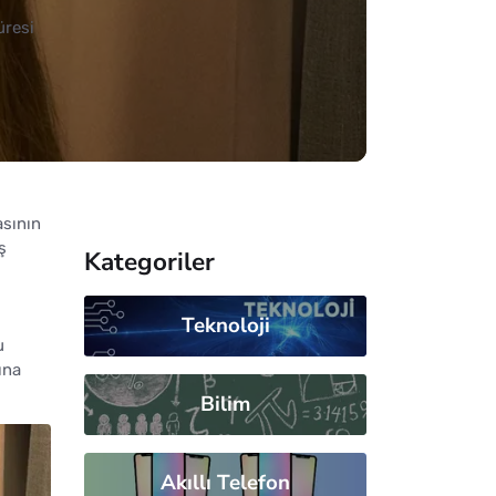
üresi
asının
ş
Kategoriler
Teknoloji
u
ına
Bilim
Akıllı Telefon