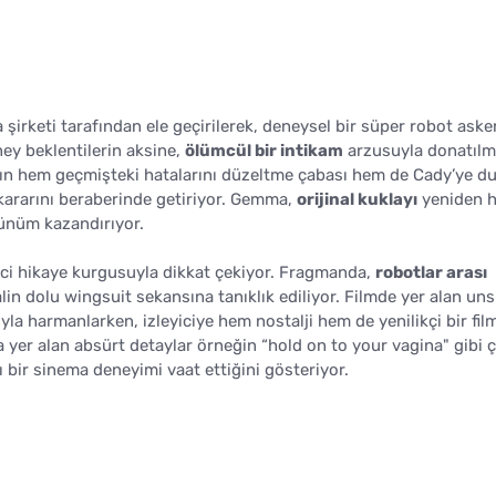
şirketi tarafından ele geçirilerek, deneysel bir süper robot aske
ey beklentilerin aksine,
ölümcül bir intikam
arzusuyla donatılm
nın hem geçmişteki hatalarını düzeltme çabası hem de Cady’ye 
kararını beraberinde getiriyor. Gemma,
orijinal kuklayı
yeniden h
rünüm kazandırıyor.
ici hikaye kurgusuyla dikkat çekiyor. Fragmanda,
robotlar arası
nalin dolu wingsuit sekansına tanıklık ediliyor. Filmde yer alan uns
la harmanlarken, izleyiciye hem nostalji hem de yenilikçi bir fil
yer alan absürt detaylar örneğin “hold on to your vagina" gibi ç
lı bir sinema deneyimi vaat ettiğini gösteriyor.