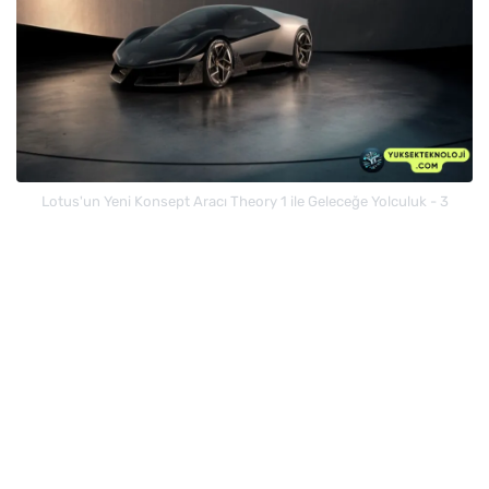
Lotus'un Yeni Konsept Aracı Theory 1 ile Geleceğe Yolculuk - 3