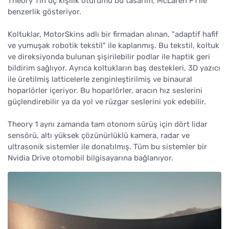
Theory 1’in üç kişilik oturumu bu tasarım, McLaren F1 ile
benzerlik gösteriyor.
Koltuklar, MotorSkins adlı bir firmadan alınan, "adaptif hafif
ve yumuşak robotik tekstil" ile kaplanmış. Bu tekstil, koltuk
ve direksiyonda bulunan şişirilebilir podlar ile haptik geri
bildirim sağlıyor. Ayrıca koltukların baş destekleri, 3D yazıcı
ile üretilmiş latticelerle zenginleştirilmiş ve binaural
hoparlörler içeriyor. Bu hoparlörler, aracın hız seslerini
güçlendirebilir ya da yol ve rüzgar seslerini yok edebilir.
Theory 1 aynı zamanda tam otonom sürüş için dört lidar
sensörü, altı yüksek çözünürlüklü kamera, radar ve
ultrasonik sistemler ile donatılmış. Tüm bu sistemler bir
Nvidia Drive otomobil bilgisayarına bağlanıyor.