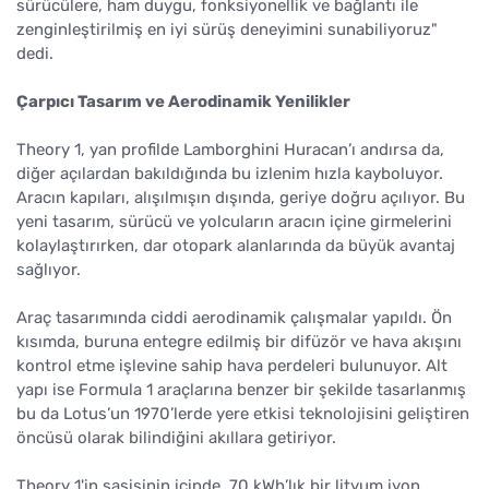
sürücülere, ham duygu, fonksiyonellik ve bağlantı ile
zenginleştirilmiş en iyi sürüş deneyimini sunabiliyoruz"
dedi.
Çarpıcı Tasarım ve Aerodinamik Yenilikler
Theory 1, yan profilde Lamborghini Huracan’ı andırsa da,
diğer açılardan bakıldığında bu izlenim hızla kayboluyor.
Aracın kapıları, alışılmışın dışında, geriye doğru açılıyor. Bu
yeni tasarım, sürücü ve yolcuların aracın içine girmelerini
kolaylaştırırken, dar otopark alanlarında da büyük avantaj
sağlıyor.
Araç tasarımında ciddi aerodinamik çalışmalar yapıldı. Ön
kısımda, buruna entegre edilmiş bir difüzör ve hava akışını
kontrol etme işlevine sahip hava perdeleri bulunuyor. Alt
yapı ise Formula 1 araçlarına benzer bir şekilde tasarlanmış
bu da Lotus’un 1970’lerde yere etkisi teknolojisini geliştiren
öncüsü olarak bilindiğini akıllara getiriyor.
Theory 1'in şasisinin içinde, 70 kWh’lık bir lityum iyon