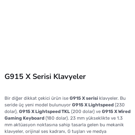
G915 X Serisi Klavyeler
Bir diğer dikkat çekici ürün ise
G915 X serisi
klavyeler. Bu
seride üç yeni model bulunuyor
G915 X Lightspeed
(230
dolar),
G915 X Lightspeed TKL
(200 dolar) ve
G915 X Wired
Gaming Keyboard
(180 dolar). 23 mm yükseklikte ve 1.3
mm aktüasyon noktasına sahip tasarla gelen bu mekanik
klavyeler, orijinal ses kadranı, G tuşları ve medya