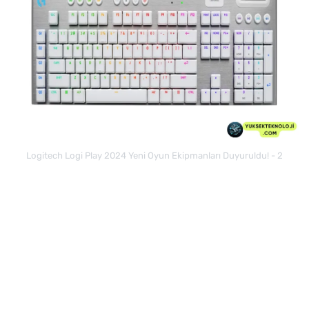
Logitech Logi Play 2024 Yeni Oyun Ekipmanları Duyuruldu! - 2