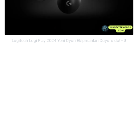
Logitech Logi Play 2024 Yeni Oyun Ekipmanları Duyuruldu! - 3