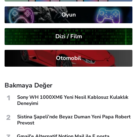
Oyun
Dizi / Film
Otomobil
Bakmaya Değer
1
Sony WH 1000XM6 Yeni Nesil Kablosuz Kulaklık
Deneyimi
2
Sistina Şapeli’nde Beyaz Duman Yeni Papa Robert
Prevost
Gmail'e Alternatif Notion Mail ile E posta