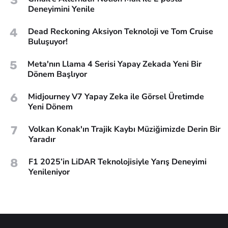
3
Deneyimini Yenile
4
Dead Reckoning Aksiyon Teknoloji ve Tom Cruise
Buluşuyor!
5
Meta'nın Llama 4 Serisi Yapay Zekada Yeni Bir
Dönem Başlıyor
6
Midjourney V7 Yapay Zeka ile Görsel Üretimde
Yeni Dönem
7
Volkan Konak'ın Trajik Kaybı Müziğimizde Derin Bir
Yaradır
8
F1 2025’in LiDAR Teknolojisiyle Yarış Deneyimi
Yenileniyor