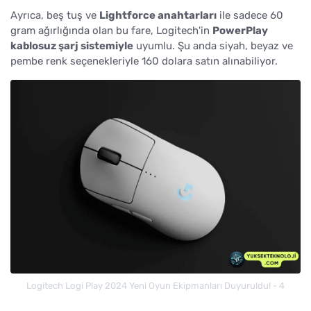
Ayrıca, beş tuş ve
Lightforce anahtarları
ile sadece 60
gram ağırlığında olan bu fare, Logitech'in
PowerPlay
kablosuz şarj sistemiyle
uyumlu. Şu anda siyah, beyaz ve
pembe renk seçenekleriyle 160 dolara satın alınabiliyor.
Logitech Logi Play 2024 Yeni Oyun Ekipmanları Duyuruldu! - 4