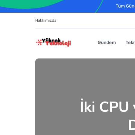
Tüm Günce
Hakkımızda
Gündem
Tekn
İki CPU 
D