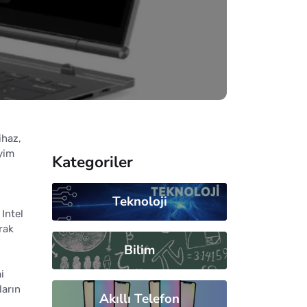
ihaz,
eyim
Kategoriler
Teknoloji
Intel
rak
Bilim
i
ların
Akıllı Telefon