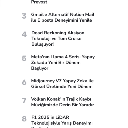
Prevost
3
Gmail'e Alternatif Notion Mail
ile E posta Deneyimini Yenile
4
Dead Reckoning Aksiyon
Teknoloji ve Tom Cruise
Buluşuyor!
5
Meta'nın Llama 4 Serisi Yapay
Zekada Yeni Bir Dönem
Başlıyor
6
Midjourney V7 Yapay Zeka ile
Görsel Üretimde Yeni Dönem
7
Volkan Konak'ın Trajik Kaybı
Müziğimizde Derin Bir Yaradır
8
F1 2025’in LiDAR
Teknolojisiyle Yarış Deneyimi