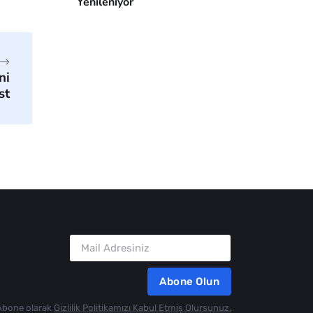
Yenileniyor
ni
st
Abone Olun
Abone olarak
Gizlilik Politikamızı Kabul Etmiş Olursunuz.