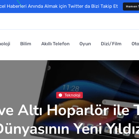
l Haberleri Anında Almak için Twitter da Bizi Takip Et
Hemen T
oloji
Bilim
Akıllı Telefon
Oyun
Dizi/Film
Ot
Teknoloji
ve Altı Hoparlör ile 
ünyasının Yeni Yıldı