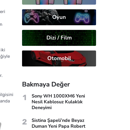
eri
Oyun
en
Dizi / Film
iki
ğiyle
Otomobil
r.
Bakmaya Değer
lgisini
1
Sony WH 1000XM6 Yeni
manda
Nesil Kablosuz Kulaklık
Deneyimi
2
Sistina Şapeli’nde Beyaz
Duman Yeni Papa Robert