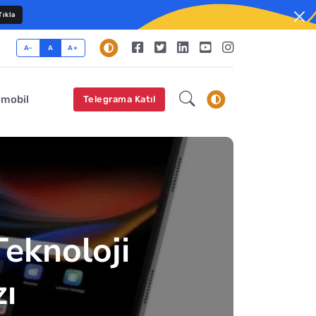
ıkla
A-
A
A+
omobil
Telegrama Katıl
Teknoloji
zı