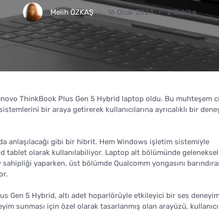
Melih ÖZKAŞ
16 Ocak 2024
2 Dakika
 Lenovo ThinkBook Plus Gen 5 Hybrid laptop oldu. Bu muhteşem c
stemlerini bir araya getirerek kullanıcılarına ayrıcalıklı bir den
 anlaşılacağı gibi bir hibrit. Hem Windows işletim sistemiyle
d tablet olarak kullanılabiliyor. Laptop alt bölümünde geleneksel 
 ev sahipliği yaparken, üst bölümde Qualcomm yongasını barındıra
or.
us Gen 5 Hybrid, altı adet hoparlörüyle etkileyici bir ses deneyim
eyim sunması için özel olarak tasarlanmış olan arayüzü, kullanıcı