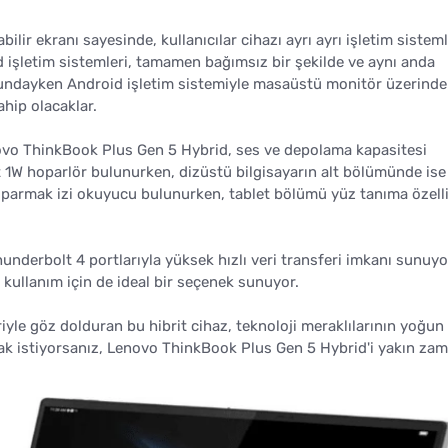
lir ekranı sayesinde, kullanıcılar cihazı ayrı ayrı işletim sisteml
 işletim sistemleri, tamamen bağımsız bir şekilde ve aynı anda
modundayken Android işletim sistemiyle masaüstü monitör üzerind
hip olacaklar.
novo ThinkBook Plus Gen 5 Hybrid, ses ve depolama kapasitesi
 1W hoparlör bulunurken, dizüstü bilgisayarın alt bölümünde ise 
parmak izi okuyucu bulunurken, tablet bölümü yüz tanıma özelli
derbolt 4 portlarıyla yüksek hızlı veri transferi imkanı sunuyo
il kullanım için de ideal bir seçenek sunuyor.
iyle göz dolduran bu hibrit cihaz, teknoloji meraklılarının yoğun i
ak istiyorsanız, Lenovo ThinkBook Plus Gen 5 Hybrid'i yakın za