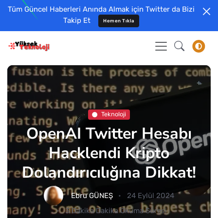
Tüm Güncel Haberleri Anında Almak için Twitter da Bizi
Takip Et
Hemen Tıkla
Teknoloji
OpenAI Twitter Hesabı
Hacklendi Kripto
Dolandırıcılığına Dikkat!
Ebru GÜNEŞ
24 Eylül 2024
3 Dakika Dakika Okuma Süresi