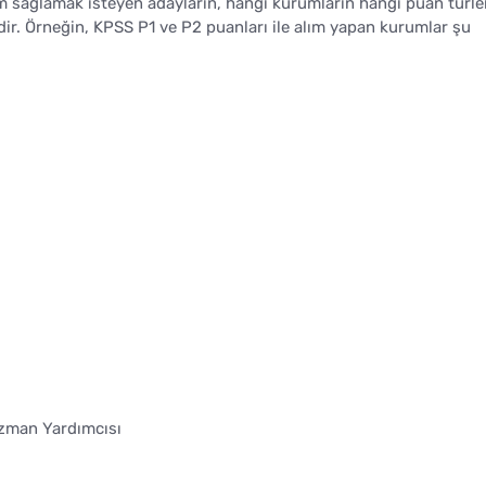
im sağlamak isteyen adayların, hangi kurumların hangi puan türle
ir. Örneğin, KPSS P1 ve P2 puanları ile alım yapan kurumlar şu
Uzman Yardımcısı