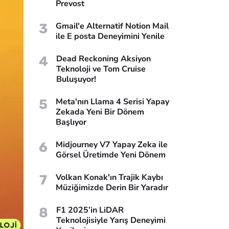
Prevost
3
Gmail'e Alternatif Notion Mail
ile E posta Deneyimini Yenile
4
Dead Reckoning Aksiyon
Teknoloji ve Tom Cruise
Buluşuyor!
5
Meta'nın Llama 4 Serisi Yapay
Zekada Yeni Bir Dönem
Başlıyor
6
Midjourney V7 Yapay Zeka ile
Görsel Üretimde Yeni Dönem
7
Volkan Konak'ın Trajik Kaybı
Müziğimizde Derin Bir Yaradır
8
F1 2025’in LiDAR
Teknolojisiyle Yarış Deneyimi