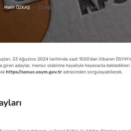
Melih ÖZKAŞ
23 Ağustos 2024
3 Dakika Dakika Okuma 
çları, 23 Ağustos 2024 tarihinde saat 1000'dan itibaren ÖSYM’n
va giren adaylar, memur olabilme hayaliyle heyecanla bekledikleri
yle
https//sonuc.osym.gov.tr
adresinden sorgulayabilecek.
ayları