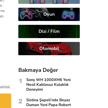
rı,
an
ını
Oyun
azı
Dizi / Film
Otomobil
Bakmaya Değer
1
Sony WH 1000XM6 Yeni
Nesil Kablosuz Kulaklık
ltildi.
Deneyimi
2
Sistina Şapeli’nde Beyaz
Duman Yeni Papa Robert