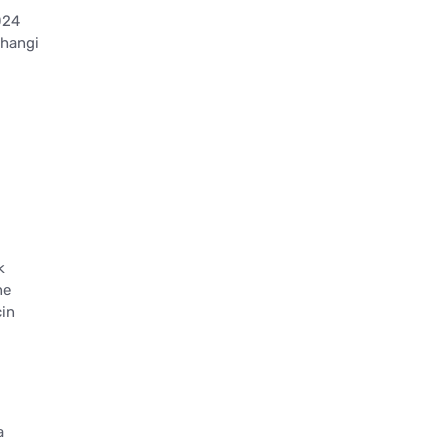
024
 hangi
k
ne
çin
a