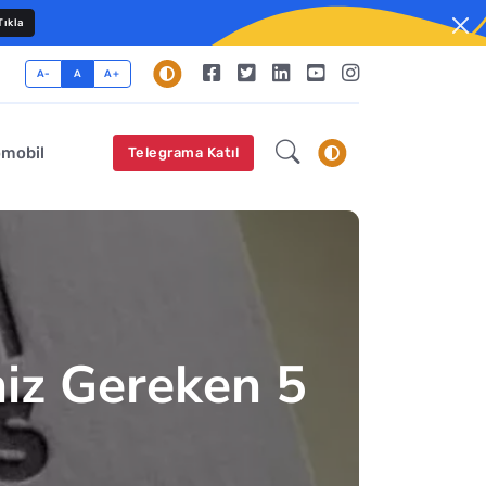
ıkla
A-
A
A+
omobil
Telegrama Katıl
iz Gereken 5