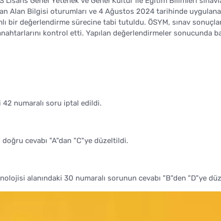
Lisans Genel Yetenek ve Genel Kültür ile Eğitim Bilimleri sınavla
an Alan Bilgisi oturumları ve 4 Ağustos 2024 tarihinde uygulan
mlı bir değerlendirme sürecine tabi tutuldu. ÖSYM, sınav sonuçlar
nahtarlarını kontrol etti. Yapılan değerlendirmeler sonucunda b
2 numaralı soru iptal edildi.
 doğru cevabı "A"dan "C"ye düzeltildi.
ojisi alanındaki 30 numaralı sorunun cevabı "B"den "D"ye düze