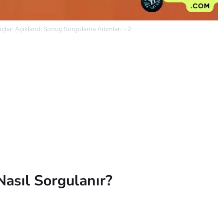
çları Açıklandı Sonuç Sorgulama Adımları - 2
Nasıl Sorgulanır?