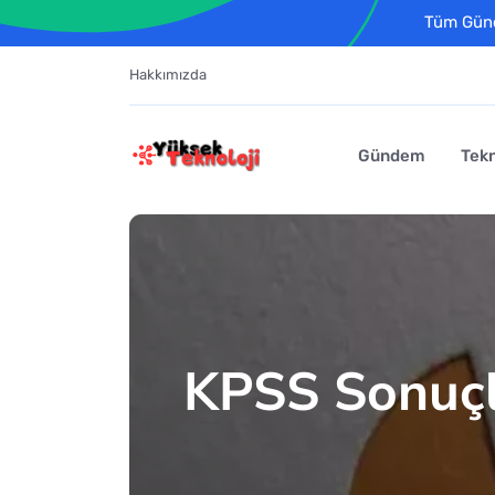
Tüm Günce
Hakkımızda
Gündem
Tekn
KPSS Sonuçl