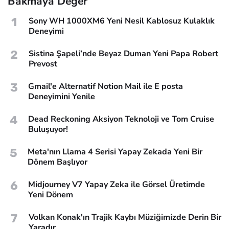
Bakmaya Değer
1
Sony WH 1000XM6 Yeni Nesil Kablosuz Kulaklık
Deneyimi
2
Sistina Şapeli’nde Beyaz Duman Yeni Papa Robert
Prevost
3
Gmail'e Alternatif Notion Mail ile E posta
Deneyimini Yenile
4
Dead Reckoning Aksiyon Teknoloji ve Tom Cruise
Buluşuyor!
5
Meta'nın Llama 4 Serisi Yapay Zekada Yeni Bir
Dönem Başlıyor
6
Midjourney V7 Yapay Zeka ile Görsel Üretimde
Yeni Dönem
7
Volkan Konak'ın Trajik Kaybı Müziğimizde Derin Bir
Yaradır