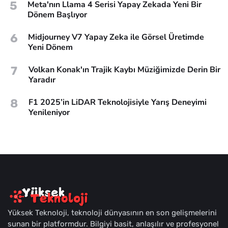
5
Meta'nın Llama 4 Serisi Yapay Zekada Yeni Bir
Dönem Başlıyor
6
Midjourney V7 Yapay Zeka ile Görsel Üretimde
Yeni Dönem
7
Volkan Konak'ın Trajik Kaybı Müziğimizde Derin Bir
Yaradır
8
F1 2025’in LiDAR Teknolojisiyle Yarış Deneyimi
Yenileniyor
Yüksek Teknoloji, teknoloji dünyasının en son gelişmelerini
sunan bir platformdur. Bilgiyi basit, anlaşılır ve profesyonel