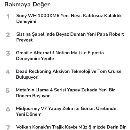
Bakmaya Değer
1
Sony WH 1000XM6 Yeni Nesil Kablosuz Kulaklık
Deneyimi
2
Sistina Şapeli’nde Beyaz Duman Yeni Papa Robert
Prevost
3
Gmail'e Alternatif Notion Mail ile E posta
Deneyimini Yenile
4
Dead Reckoning Aksiyon Teknoloji ve Tom Cruise
Buluşuyor!
5
Meta'nın Llama 4 Serisi Yapay Zekada Yeni Bir
Dönem Başlıyor
6
Midjourney V7 Yapay Zeka ile Görsel Üretimde
Yeni Dönem
7
Volkan Konak'ın Trajik Kaybı Müziğimizde Derin Bir