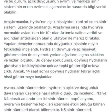
ve bu durum, açlık duygusunun evrimi ve merkezi sinir
sisteminin erken evrimsel aşamaları konusunda bilgi verici
olabilir.
Araştırmacılar, hydra'nın açlık hissiyatını kontrol eden sinir
sistemi üzerinde odaklandı. Araştırma sırasında hydra'ya
normalde avladıkları bir tür olan Artemia salina verildi ve
ardından antioksidan olan glutatyon ile maruz bırakıldı.
Yapılan deneyler sonucunda doygunluk hissinin neyin
tetiklediği incelendi. Hydralar, doymuş ve aç hissiyatı
göstermeden önce yemek yerken ağızlarını açma sıklıkları
ve hızları ölçüldü. Bu deney sonucunda, doymuş hydraların
glutatyon tetikleyicisine çok az tepki gösterdiği ortaya
çıktı. Ancak, 14 saat sonra doymuş hydralar tekrar açlık
hissi göstermeye başladılar.
Ayrıca, sinir hücrelerinin, hydra'nın açlık ve doygunluk
davranışları üzerinde nasıl etkili olduğu da incelendi. N3 ve
N4 olarak adlandırılan iki sinir hücresi popülasyonu,
hydra'nın beslenme tepkileri üzerinde etkili olduğu bilinen
sinir hücreleri olarak bilinmekte. N3 sinir hücreleri,