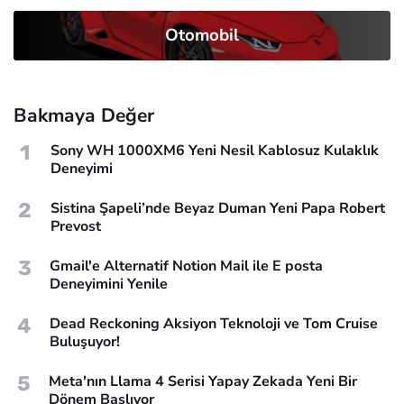
Otomobil
Bakmaya Değer
1
Sony WH 1000XM6 Yeni Nesil Kablosuz Kulaklık
Deneyimi
2
Sistina Şapeli’nde Beyaz Duman Yeni Papa Robert
Prevost
3
Gmail'e Alternatif Notion Mail ile E posta
Deneyimini Yenile
4
Dead Reckoning Aksiyon Teknoloji ve Tom Cruise
Buluşuyor!
5
Meta'nın Llama 4 Serisi Yapay Zekada Yeni Bir
Dönem Başlıyor