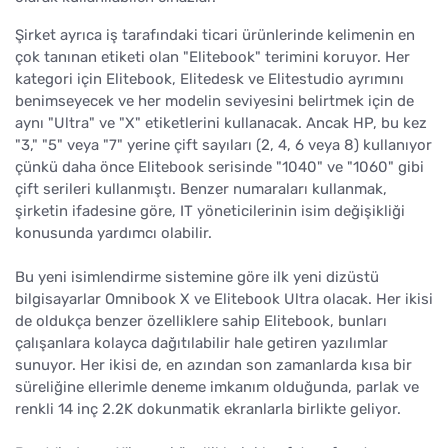
Şirket ayrıca iş tarafındaki ticari ürünlerinde kelimenin en
çok tanınan etiketi olan "Elitebook" terimini koruyor. Her
kategori için Elitebook, Elitedesk ve Elitestudio ayrımını
benimseyecek ve her modelin seviyesini belirtmek için de
aynı "Ultra" ve "X" etiketlerini kullanacak. Ancak HP, bu kez
"3," "5" veya "7" yerine çift sayıları (2, 4, 6 veya 8) kullanıyor
çünkü daha önce Elitebook serisinde "1040" ve "1060" gibi
çift serileri kullanmıştı. Benzer numaraları kullanmak,
şirketin ifadesine göre, IT yöneticilerinin isim değişikliği
konusunda yardımcı olabilir.
Bu yeni isimlendirme sistemine göre ilk yeni dizüstü
bilgisayarlar Omnibook X ve Elitebook Ultra olacak. Her ikisi
de oldukça benzer özelliklere sahip Elitebook, bunları
çalışanlara kolayca dağıtılabilir hale getiren yazılımlar
sunuyor. Her ikisi de, en azından son zamanlarda kısa bir
süreliğine ellerimle deneme imkanım olduğunda, parlak ve
renkli 14 inç 2.2K dokunmatik ekranlarla birlikte geliyor.