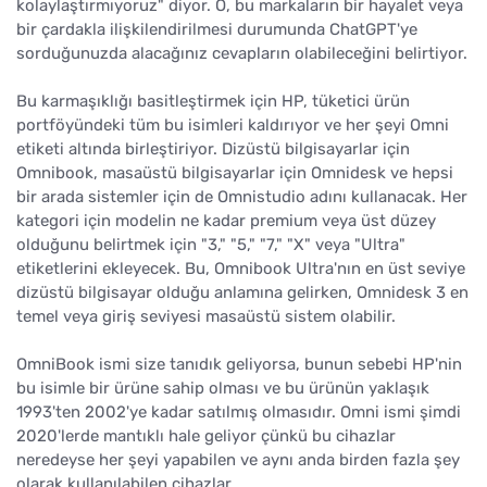
kolaylaştırmıyoruz" diyor. O, bu markaların bir hayalet veya
bir çardakla ilişkilendirilmesi durumunda ChatGPT'ye
sorduğunuzda alacağınız cevapların olabileceğini belirtiyor.
Bu karmaşıklığı basitleştirmek için HP, tüketici ürün
portföyündeki tüm bu isimleri kaldırıyor ve her şeyi Omni
etiketi altında birleştiriyor. Dizüstü bilgisayarlar için
Omnibook, masaüstü bilgisayarlar için Omnidesk ve hepsi
bir arada sistemler için de Omnistudio adını kullanacak. Her
kategori için modelin ne kadar premium veya üst düzey
olduğunu belirtmek için "3," "5," "7," "X" veya "Ultra"
etiketlerini ekleyecek. Bu, Omnibook Ultra'nın en üst seviye
dizüstü bilgisayar olduğu anlamına gelirken, Omnidesk 3 en
temel veya giriş seviyesi masaüstü sistem olabilir.
OmniBook ismi size tanıdık geliyorsa, bunun sebebi HP'nin
bu isimle bir ürüne sahip olması ve bu ürünün yaklaşık
1993'ten 2002'ye kadar satılmış olmasıdır. Omni ismi şimdi
2020'lerde mantıklı hale geliyor çünkü bu cihazlar
neredeyse her şeyi yapabilen ve aynı anda birden fazla şey
olarak kullanılabilen cihazlar.