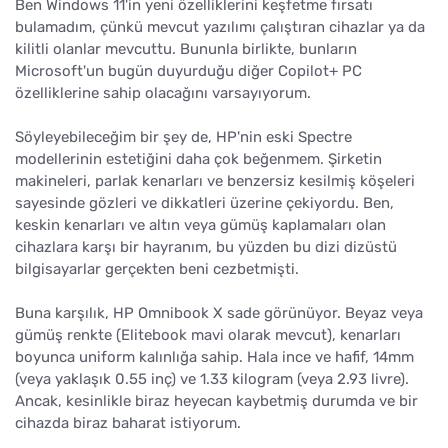
Ben Windows 11'in yeni özelliklerini keşfetme fırsatı
bulamadım, çünkü mevcut yazılımı çalıştıran cihazlar ya da
kilitli olanlar mevcuttu. Bununla birlikte, bunların
Microsoft'un bugün duyurduğu diğer Copilot+ PC
özelliklerine sahip olacağını varsayıyorum.
Söyleyebileceğim bir şey de, HP'nin eski Spectre
modellerinin estetiğini daha çok beğenmem. Şirketin
makineleri, parlak kenarları ve benzersiz kesilmiş köşeleri
sayesinde gözleri ve dikkatleri üzerine çekiyordu. Ben,
keskin kenarları ve altın veya gümüş kaplamaları olan
cihazlara karşı bir hayranım, bu yüzden bu dizi dizüstü
bilgisayarlar gerçekten beni cezbetmişti.
Buna karşılık, HP Omnibook X sade görünüyor. Beyaz veya
gümüş renkte (Elitebook mavi olarak mevcut), kenarları
boyunca uniform kalınlığa sahip. Hala ince ve hafif, 14mm
(veya yaklaşık 0.55 inç) ve 1.33 kilogram (veya 2.93 livre).
Ancak, kesinlikle biraz heyecan kaybetmiş durumda ve bir
cihazda biraz baharat istiyorum.