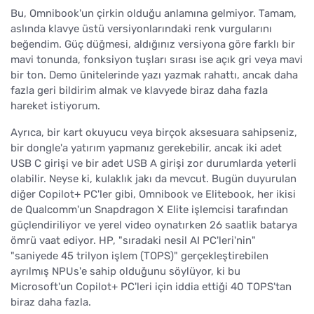
Bu, Omnibook'un çirkin olduğu anlamına gelmiyor. Tamam,
aslında klavye üstü versiyonlarındaki renk vurgularını
beğendim. Güç düğmesi, aldığınız versiyona göre farklı bir
mavi tonunda, fonksiyon tuşları sırası ise açık gri veya mavi
bir ton. Demo ünitelerinde yazı yazmak rahattı, ancak daha
fazla geri bildirim almak ve klavyede biraz daha fazla
hareket istiyorum.
Ayrıca, bir kart okuyucu veya birçok aksesuara sahipseniz,
bir dongle'a yatırım yapmanız gerekebilir, ancak iki adet
USB C girişi ve bir adet USB A girişi zor durumlarda yeterli
olabilir. Neyse ki, kulaklık jakı da mevcut. Bugün duyurulan
diğer Copilot+ PC'ler gibi, Omnibook ve Elitebook, her ikisi
de Qualcomm'un Snapdragon X Elite işlemcisi tarafından
güçlendiriliyor ve yerel video oynatırken 26 saatlik batarya
ömrü vaat ediyor. HP, "sıradaki nesil AI PC'leri'nin"
"saniyede 45 trilyon işlem (TOPS)" gerçekleştirebilen
ayrılmış NPUs'e sahip olduğunu söylüyor, ki bu
Microsoft'un Copilot+ PC'leri için iddia ettiği 40 TOPS'tan
biraz daha fazla.