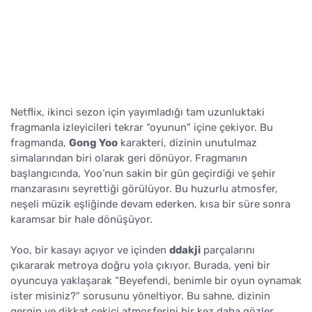
Netflix, ikinci sezon için yayımladığı tam uzunluktaki
fragmanla izleyicileri tekrar “oyunun" içine çekiyor. Bu
fragmanda,
Gong Yoo
karakteri, dizinin unutulmaz
simalarından biri olarak geri dönüyor. Fragmanın
başlangıcında, Yoo’nun sakin bir gün geçirdiği ve şehir
manzarasını seyrettiği görülüyor. Bu huzurlu atmosfer,
neşeli müzik eşliğinde devam ederken, kısa bir süre sonra
karamsar bir hale dönüşüyor.
Yoo, bir kasayı açıyor ve içinden
ddakji
parçalarını
çıkararak metroya doğru yola çıkıyor. Burada, yeni bir
oyuncuya yaklaşarak “Beyefendi, benimle bir oyun oynamak
ister misiniz?" sorusunu yöneltiyor. Bu sahne, dizinin
gergin ve dikkat çekici atmosferini bir kez daha gözler