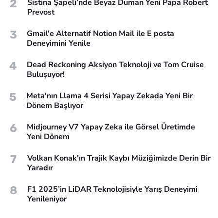
2
Sistina Şapeli’nde Beyaz Duman Yeni Papa Robert
Prevost
3
Gmail'e Alternatif Notion Mail ile E posta
Deneyimini Yenile
4
Dead Reckoning Aksiyon Teknoloji ve Tom Cruise
Buluşuyor!
5
Meta'nın Llama 4 Serisi Yapay Zekada Yeni Bir
Dönem Başlıyor
6
Midjourney V7 Yapay Zeka ile Görsel Üretimde
Yeni Dönem
7
Volkan Konak'ın Trajik Kaybı Müziğimizde Derin Bir
Yaradır
8
F1 2025’in LiDAR Teknolojisiyle Yarış Deneyimi
Yenileniyor