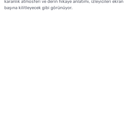
karanlık atmosferi ve derin hikaye anlatımı, izleyicileri ekran
başına kilitleyecek gibi görünüyor.