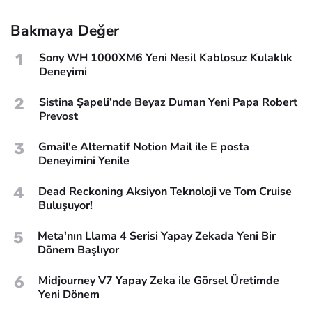
Bakmaya Değer
1
Sony WH 1000XM6 Yeni Nesil Kablosuz Kulaklık
Deneyimi
2
Sistina Şapeli’nde Beyaz Duman Yeni Papa Robert
Prevost
3
Gmail'e Alternatif Notion Mail ile E posta
Deneyimini Yenile
4
Dead Reckoning Aksiyon Teknoloji ve Tom Cruise
Buluşuyor!
5
Meta'nın Llama 4 Serisi Yapay Zekada Yeni Bir
Dönem Başlıyor
6
Midjourney V7 Yapay Zeka ile Görsel Üretimde
Yeni Dönem