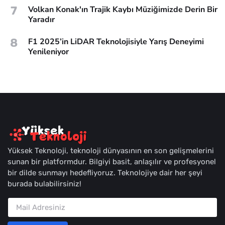
7
Volkan Konak'ın Trajik Kaybı Müziğimizde Derin Bir
Yaradır
8
F1 2025’in LiDAR Teknolojisiyle Yarış Deneyimi
Yenileniyor
Yüksek Teknoloji, teknoloji dünyasının en son gelişmelerini
sunan bir platformdur. Bilgiyi basit, anlaşılır ve profesyonel
bir dilde sunmayı hedefliyoruz. Teknolojiye dair her şeyi
burada bulabilirsiniz!