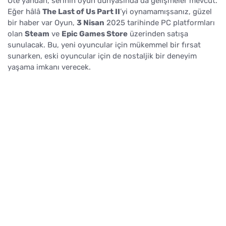
Öte yandan, serinin oyun dünyasında da gelişmeler mevcut.
Eğer hâlâ
The Last of Us Part II
’yi oynamamışsanız, güzel
bir haber var Oyun,
3 Nisan
2025 tarihinde PC platformları
olan
Steam
ve
Epic Games Store
üzerinden satışa
sunulacak. Bu, yeni oyuncular için mükemmel bir fırsat
sunarken, eski oyuncular için de nostaljik bir deneyim
yaşama imkanı verecek.