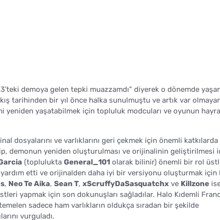
"E3’teki demoya gelen tepki muazzamdı" diyerek o dönemde yaşa
kış tarihinden bir yıl önce halka sunulmuştu ve artık var olmayan
mi yeniden yaşatabilmek için topluluk modcuları ve oyunun hayra
al dosyalarını ve varlıklarını geri çekmek için önemli katkılarda
, demonun yeniden oluşturulması ve orijinalinin geliştirilmesi i
Garcia
(toplulukta
General_101
olarak bilinir) önemli bir rol üst
ardım etti ve orijinalden daha iyi bir versiyonu oluşturmak için
s
,
Neo Te Aika
,
Sean T
,
xScruffyDaSasquatchx
ve
Killzone
ise
stleri yapmak için son dokunuşları sağladılar. Halo Kıdemli Fran
temelen sadece ham varlıkların oldukça sıradan bir şekilde
larını vurguladı.