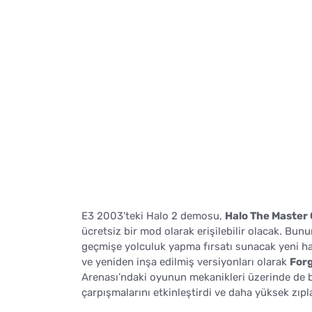
E3 2003'teki Halo 2 demosu,
Halo The Master 
ücretsiz bir mod olarak erişilebilir olacak. Bunu
geçmişe yolculuk yapma fırsatı sunacak yeni har
ve yeniden inşa edilmiş versiyonları olarak
For
Arenası’ndaki oyunun mekanikleri üzerinde de baz
çarpışmalarını etkinleştirdi ve daha yüksek zıpl