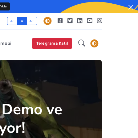
ıkla
A-
A
A+
omobil
Telegrama Katıl
e Demo ve
yor!