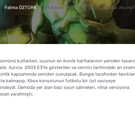
Fatma ÖZTÜRK
14 Kasım 2024
3 Dakika Dakika Okuma 
önümünü kutlarken, oyunun en ikonik haritalarının yeniden tasarı
ldı. Ayrıca, 2003 E3'te gösterilen ve serinin tarihindeki en önem
tkinlik kapsamında yeniden sunulacak. Bungie tarafından tanıtıla
le kalmayıp, Xbox konsolunun futbolu bir üst seviyeye
iğindeydi. Demoda yer alan bazı oyun sahneleri, nihai versiyona
ecan yaratmıştı.