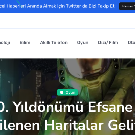
l Haberleri Anında Almak için Twitter da Bizi Takip Et
Hemen T
oloji
Bilim
Akıllı Telefon
Oyun
Dizi/Film
Ot
Oyun
0. Yıldönümü Efsan
ilenen Haritalar Geli