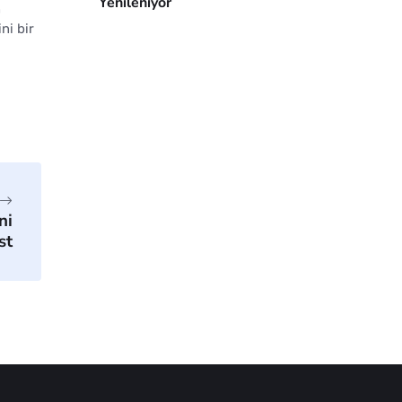
Yenileniyor
n
ni bir
ni
st