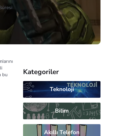
Süresi
mlarını
li
Kategoriler
n bu
Teknoloji
Bilim
Akıllı Telefon