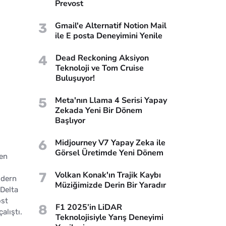
Prevost
3
Gmail'e Alternatif Notion Mail
ile E posta Deneyimini Yenile
4
Dead Reckoning Aksiyon
Teknoloji ve Tom Cruise
Buluşuyor!
5
Meta'nın Llama 4 Serisi Yapay
Zekada Yeni Bir Dönem
Başlıyor
6
Midjourney V7 Yapay Zeka ile
Görsel Üretimde Yeni Dönem
den
7
Volkan Konak'ın Trajik Kaybı
odern
Müziğimizde Derin Bir Yaradır
 Delta
ost
8
F1 2025’in LiDAR
alıştı.
Teknolojisiyle Yarış Deneyimi