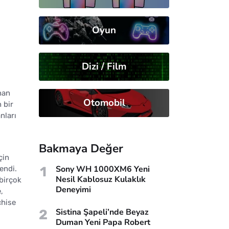
Oyun
Dizi / Film
nan
Otomobil
 bir
nları
Bakmaya Değer
çin
1
Sony WH 1000XM6 Yeni
lendi.
Nesil Kablosuz Kulaklık
 birçok
Deneyimi
,
chise
2
Sistina Şapeli’nde Beyaz
Duman Yeni Papa Robert