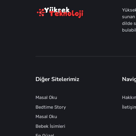
Yüksek
sunan 
dilde 
bulabil
Diğer Sitelerimiz
Navi
Masal Oku
Hakkı
Bedtime Story
İletişi
Masal Oku
Bebek İsimleri
En Güzel