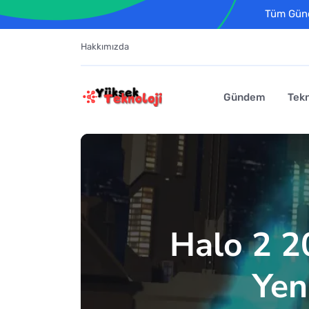
Tüm Günce
Hakkımızda
Gündem
Tekn
Halo 2 2
Yen