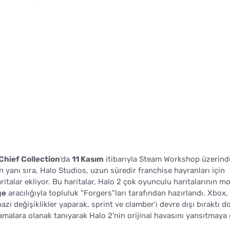
Chief Collection
'da
11 Kasım
itibarıyla Steam Workshop üzerin
n yanı sıra, Halo Studios, uzun süredir franchise hayranları için
italar ekliyor. Bu haritalar, Halo 2 çok oyunculu haritalarının m
ge
aracılığıyla topluluk "Forgers"ları tarafından hazırlandı. Xbox,
ı değişiklikler yaparak, sprint ve clamber'ı devre dışı bıraktı d
amalara olanak tanıyarak Halo 2'nin orijinal havasını yansıtmaya ç