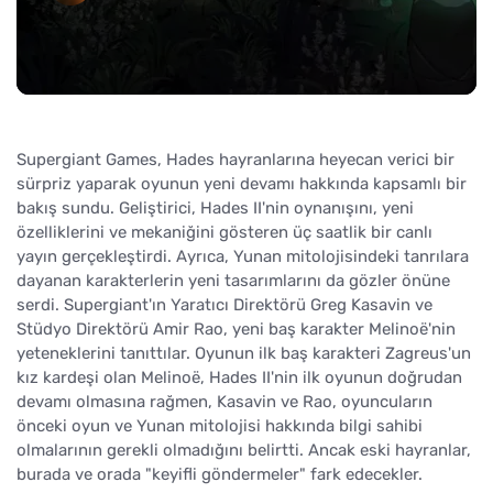
Supergiant Games, Hades hayranlarına heyecan verici bir
sürpriz yaparak oyunun yeni devamı hakkında kapsamlı bir
bakış sundu. Geliştirici, Hades II'nin oynanışını, yeni
özelliklerini ve mekaniğini gösteren üç saatlik bir canlı
yayın gerçekleştirdi. Ayrıca, Yunan mitolojisindeki tanrılara
dayanan karakterlerin yeni tasarımlarını da gözler önüne
serdi. Supergiant'ın Yaratıcı Direktörü Greg Kasavin ve
Stüdyo Direktörü Amir Rao, yeni baş karakter Melinoë'nin
yeteneklerini tanıttılar. Oyunun ilk baş karakteri Zagreus'un
kız kardeşi olan Melinoë, Hades II'nin ilk oyunun doğrudan
devamı olmasına rağmen, Kasavin ve Rao, oyuncuların
önceki oyun ve Yunan mitolojisi hakkında bilgi sahibi
olmalarının gerekli olmadığını belirtti. Ancak eski hayranlar,
burada ve orada "keyifli göndermeler" fark edecekler.