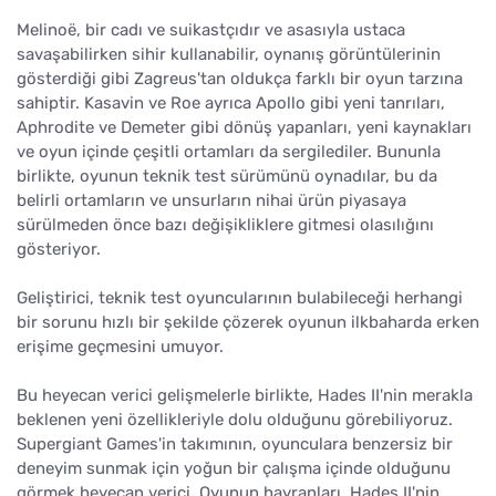
Melinoë, bir cadı ve suikastçıdır ve asasıyla ustaca
savaşabilirken sihir kullanabilir, oynanış görüntülerinin
gösterdiği gibi Zagreus'tan oldukça farklı bir oyun tarzına
sahiptir. Kasavin ve Roe ayrıca Apollo gibi yeni tanrıları,
Aphrodite ve Demeter gibi dönüş yapanları, yeni kaynakları
ve oyun içinde çeşitli ortamları da sergilediler. Bununla
birlikte, oyunun teknik test sürümünü oynadılar, bu da
belirli ortamların ve unsurların nihai ürün piyasaya
sürülmeden önce bazı değişikliklere gitmesi olasılığını
gösteriyor.
Geliştirici, teknik test oyuncularının bulabileceği herhangi
bir sorunu hızlı bir şekilde çözerek oyunun ilkbaharda erken
erişime geçmesini umuyor.
Bu heyecan verici gelişmelerle birlikte, Hades II'nin merakla
beklenen yeni özellikleriyle dolu olduğunu görebiliyoruz.
Supergiant Games'in takımının, oyunculara benzersiz bir
deneyim sunmak için yoğun bir çalışma içinde olduğunu
görmek heyecan verici. Oyunun hayranları, Hades II'nin