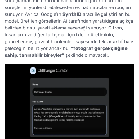
sonuçlardan memnun kalmadıklarında görüntü üretim
süreçlerini yönlendirebilecekleri ek hatırlatıcılar ve ipuçları
sunuyor. Ayrıca, Google’ın
SynthID
aracı ile geliştirilen bu
model, üretilen görsellerin AI tarafından yaratıldığını açıkça
belirten bir su işareti ekleme seçeneği sunuyor. Citron,
insanların ve diğer tartışmalı içeriklerin üretiminin,
güncellenmiş güvenlik önlemleri sayesinde tekrar aktif hale
geleceğini belirtiyor ancak bu,
“fotoğraf gerçekçiliğine
sahip, tanınabilir bireyler"
şeklinde olmayacak.