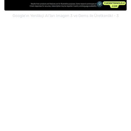
Google’ın Yenilikçi AI’ları Imagen 3 ve Gems ile Üretkenlik! - 3