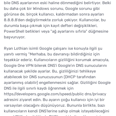
bile DNS ayarlarının eski haline dönmediğini belirtiyor. Belki
bu daha çok bir Windows sorunu, Google sorunu gibi
görünse de, birçok kullanıcı, kaldırmadan sonra ayarları
8.8.8.8'den değiştirmekte zorluk çekiyor. Kullanıcılar, bu
durumla başa çıkmak için kayıt defteri değişiklikleri,
PowerShell betikleri veya "ağ ayarlarını sıfırla" düğmesine
başvuruyor.
Ryan Lothian isimli Google çalışanı ise konuyla ilgili şu
yanıtı vermiş "Merhaba, bu davranışı bildirdiğiniz için
teşekkür ederiz. Kullanıcıların gizliliğini korumak amacıyla,
Google One VPN bilerek DNS'i Google'ın DNS sunucularını
kullanacak şekilde ayarlar. Bu, gizliliğinizi tehlikeye
atabilecek bir DNS sunucusunun (DHCP tarafından
ayarlanmış olabilir) engellenmesini sağlar. Gizliliğini Google
DNS ile ilgili sınırlı kaydı öğrenmek için
https//developers.google.com/speed/public dns/privacy
adresini ziyaret edin. Bu ayarın çoğu kullanıcı için iyi bir
varsayılan olacağını düşünüyoruz. Bununla birlikte, bazı
kullanıcıların kendi DNS'lerine sahip olmak isteyebileceğini