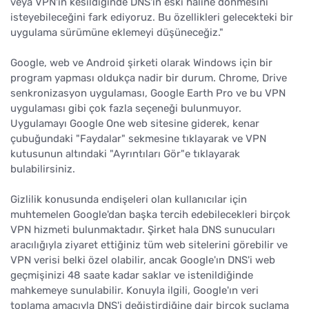
veya VPN'in kesildiğinde DNS'in eski haline dönmesini
isteyebileceğini fark ediyoruz. Bu özellikleri gelecekteki bir
uygulama sürümüne eklemeyi düşüneceğiz."
Google, web ve Android şirketi olarak Windows için bir
program yapması oldukça nadir bir durum. Chrome, Drive
senkronizasyon uygulaması, Google Earth Pro ve bu VPN
uygulaması gibi çok fazla seçeneği bulunmuyor.
Uygulamayı Google One web sitesine giderek, kenar
çubuğundaki "Faydalar" sekmesine tıklayarak ve VPN
kutusunun altındaki "Ayrıntıları Gör"e tıklayarak
bulabilirsiniz.
Gizlilik konusunda endişeleri olan kullanıcılar için
muhtemelen Google'dan başka tercih edebilecekleri birçok
VPN hizmeti bulunmaktadır. Şirket hala DNS sunucuları
aracılığıyla ziyaret ettiğiniz tüm web sitelerini görebilir ve
VPN verisi belki özel olabilir, ancak Google'ın DNS'i web
geçmişinizi 48 saate kadar saklar ve istenildiğinde
mahkemeye sunulabilir. Konuyla ilgili, Google'ın veri
toplama amacıyla DNS'i değiştirdiğine dair birçok suçlama