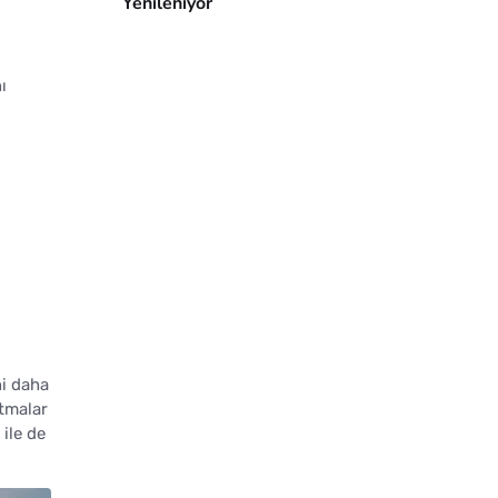
Yenileniyor
ı
ni daha
rtmalar
ile de