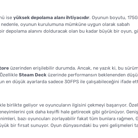
nü ise
yüksek depolama alanı ihtiyacıdır
. Oyunun boyutu, 175G
Bu nedenle, oyunun kurulumuna mümküne uygun olarak sabah
 bir depolama alanını dolduracak olan bu kadar büyük bir oyun, g
tore
üzerinden erişilebilir durumda. Ancak, ne yazık ki, bu sürüm
Özellikle
Steam Deck
üzerinde performansın beklenenden düşü
unun en düşük ayarlarda sadece 30FPS ile çalışabileceğini ifade ett
e birlikte geliyor ve oyuncuların ilgisini çekmeyi başarıyor. Özel
neyimlerini çok daha keyifli hale getirecek gibi görünüyor. Geni
imleri, bazı oyuncuları zorlayabilir fakat tüm bunlara rağmen, 
ük bir fırsat sunuyor. Oyun dünyasındaki bu yeni gelişmeleri t