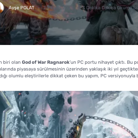
Ayşe POLAT
20 Eylül 2024
3 Dakika Dakika Okuma Sü
 biri olan
God of War Ragnarok
’un PC portu nihayet çıktı. Bu p
arında piyasaya sürülmesinin üzerinden yaklaşık iki yıl geçtikte
dığı olumlu eleştirilerle dikkat çeken bu yapım, PC versiyonuyla b