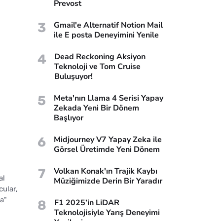
Prevost
3
Gmail'e Alternatif Notion Mail
ile E posta Deneyimini Yenile
4
Dead Reckoning Aksiyon
Teknoloji ve Tom Cruise
Buluşuyor!
5
Meta'nın Llama 4 Serisi Yapay
Zekada Yeni Bir Dönem
Başlıyor
6
Midjourney V7 Yapay Zeka ile
Görsel Üretimde Yeni Dönem
7
Volkan Konak'ın Trajik Kaybı
al
Müziğimizde Derin Bir Yaradır
cular,
a"
8
F1 2025’in LiDAR
Teknolojisiyle Yarış Deneyimi