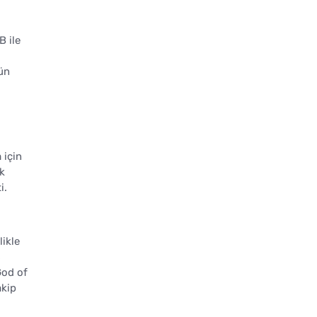
B ile
ün
 için
k
i.
likle
ş
God of
akip