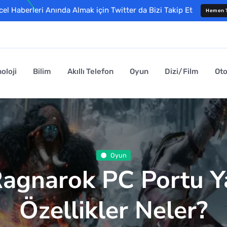
l Haberleri Anında Almak için Twitter da Bizi Takip Et
Hemen T
oloji
Bilim
Akıllı Telefon
Oyun
Dizi/Film
Ot
Oyun
agnarok PC Portu Ya
Özellikler Neler?