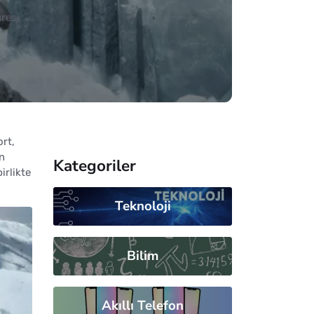
resi
ort,
n
Kategoriler
irlikte
Teknoloji
Bilim
Akıllı Telefon