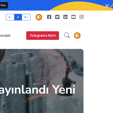
ıkla
A-
A
A+
omobil
Telegrama Katıl
yınlandı Yeni