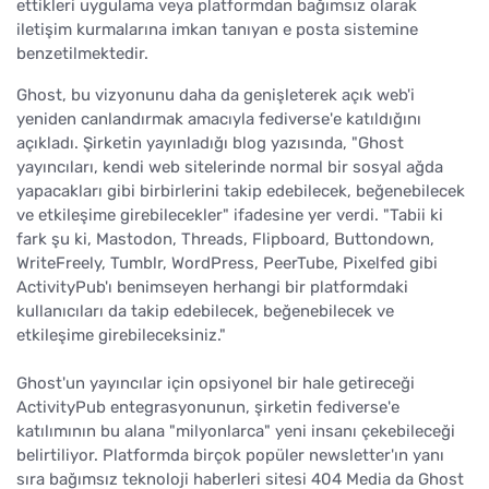
ettikleri uygulama veya platformdan bağımsız olarak
iletişim kurmalarına imkan tanıyan e posta sistemine
benzetilmektedir.
Ghost, bu vizyonunu daha da genişleterek açık web'i
yeniden canlandırmak amacıyla fediverse'e katıldığını
açıkladı. Şirketin yayınladığı blog yazısında, "Ghost
yayıncıları, kendi web sitelerinde normal bir sosyal ağda
yapacakları gibi birbirlerini takip edebilecek, beğenebilecek
ve etkileşime girebilecekler" ifadesine yer verdi. "Tabii ki
fark şu ki, Mastodon, Threads, Flipboard, Buttondown,
WriteFreely, Tumblr, WordPress, PeerTube, Pixelfed gibi
ActivityPub'ı benimseyen herhangi bir platformdaki
kullanıcıları da takip edebilecek, beğenebilecek ve
etkileşime girebileceksiniz."
Ghost'un yayıncılar için opsiyonel bir hale getireceği
ActivityPub entegrasyonunun, şirketin fediverse'e
katılımının bu alana "milyonlarca" yeni insanı çekebileceği
belirtiliyor. Platformda birçok popüler newsletter'ın yanı
sıra bağımsız teknoloji haberleri sitesi 404 Media da Ghost