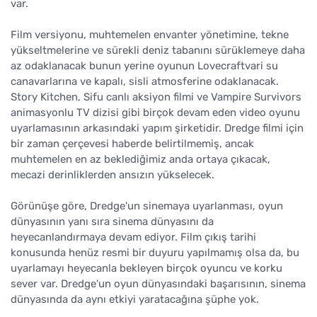
var.
Film versiyonu, muhtemelen envanter yönetimine, tekne
yükseltmelerine ve sürekli deniz tabanını sürüklemeye daha
az odaklanacak bunun yerine oyunun Lovecraftvari su
canavarlarına ve kapalı, sisli atmosferine odaklanacak.
Story Kitchen, Sifu canlı aksiyon filmi ve Vampire Survivors
animasyonlu TV dizisi gibi birçok devam eden video oyunu
uyarlamasının arkasındaki yapım şirketidir. Dredge filmi için
bir zaman çerçevesi haberde belirtilmemiş, ancak
muhtemelen en az beklediğimiz anda ortaya çıkacak,
mecazi derinliklerden ansızın yükselecek.
Görünüşe göre, Dredge'un sinemaya uyarlanması, oyun
dünyasının yanı sıra sinema dünyasını da
heyecanlandırmaya devam ediyor. Film çıkış tarihi
konusunda henüz resmi bir duyuru yapılmamış olsa da, bu
uyarlamayı heyecanla bekleyen birçok oyuncu ve korku
sever var. Dredge'un oyun dünyasındaki başarısının, sinema
dünyasında da aynı etkiyi yaratacağına şüphe yok.