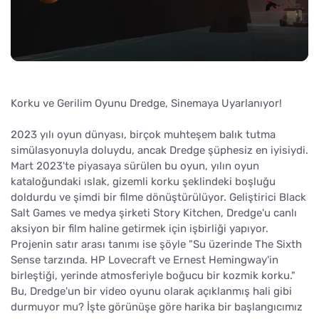
Korku ve Gerilim Oyunu Dredge, Sinemaya Uyarlanıyor!
2023 yılı oyun dünyası, birçok muhteşem balık tutma
simülasyonuyla doluydu, ancak Dredge şüphesiz en iyisiydi.
Mart 2023'te piyasaya sürülen bu oyun, yılın oyun
kataloğundaki ıslak, gizemli korku şeklindeki boşluğu
doldurdu ve şimdi bir filme dönüştürülüyor. Geliştirici Black
Salt Games ve medya şirketi Story Kitchen, Dredge'u canlı
aksiyon bir film haline getirmek için işbirliği yapıyor.
Projenin satır arası tanımı ise şöyle "Su üzerinde The Sixth
Sense tarzında. HP Lovecraft ve Ernest Hemingway'in
birleştiği, yerinde atmosferiyle boğucu bir kozmik korku."
Bu, Dredge'un bir video oyunu olarak açıklanmış hali gibi
durmuyor mu? İşte görünüşe göre harika bir başlangıcımız