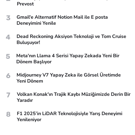
Prevost
3
Gmail'e Alternatif Notion Mail ile E posta
Deneyimini Yenile
4
Dead Reckoning Aksiyon Teknoloji ve Tom Cruise
Buluşuyor!
5
Meta'nın Llama 4 Serisi Yapay Zekada Yeni Bir
Dönem Başlıyor
6
Midjourney V7 Yapay Zeka ile Görsel Üretimde
Yeni Dönem
7
Volkan Konak'ın Trajik Kaybı Müziğimizde Derin Bir
Yaradır
8
F1 2025’in LiDAR Teknolojisiyle Yarış Deneyimi
Yenileniyor