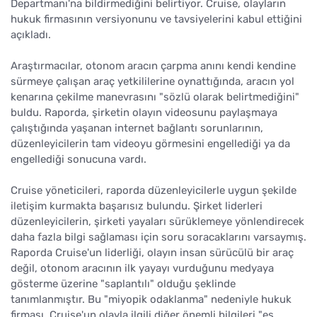
Departmanı'na bildirmediğini belirtiyor. Cruise, olayların
hukuk firmasının versiyonunu ve tavsiyelerini kabul ettiğini
açıkladı.
Araştırmacılar, otonom aracın çarpma anını kendi kendine
sürmeye çalışan araç yetkililerine oynattığında, aracın yol
kenarına çekilme manevrasını "sözlü olarak belirtmediğini"
buldu. Raporda, şirketin olayın videosunu paylaşmaya
çalıştığında yaşanan internet bağlantı sorunlarının,
düzenleyicilerin tam videoyu görmesini engellediği ya da
engellediği sonucuna vardı.
Cruise yöneticileri, raporda düzenleyicilerle uygun şekilde
iletişim kurmakta başarısız bulundu. Şirket liderleri
düzenleyicilerin, şirketi yayaları sürüklemeye yönlendirecek
daha fazla bilgi sağlaması için soru soracaklarını varsaymış.
Raporda Cruise'un liderliği, olayın insan sürücülü bir araç
değil, otonom aracının ilk yayayı vurduğunu medyaya
gösterme üzerine "saplantılı" olduğu şeklinde
tanımlanmıştır. Bu "miyopik odaklanma" nedeniyle hukuk
firması, Cruise'un olayla ilgili diğer önemli bilgileri "es