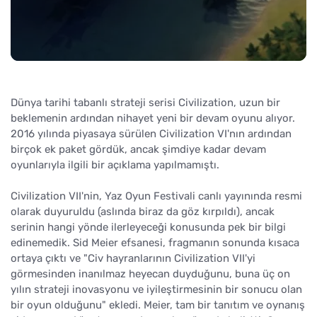
Dünya tarihi tabanlı strateji serisi Civilization, uzun bir
beklemenin ardından nihayet yeni bir devam oyunu alıyor.
2016 yılında piyasaya sürülen Civilization VI'nın ardından
birçok ek paket gördük, ancak şimdiye kadar devam
oyunlarıyla ilgili bir açıklama yapılmamıştı.
Civilization VII'nin, Yaz Oyun Festivali canlı yayınında resmi
olarak duyuruldu (aslında biraz da göz kırpıldı), ancak
serinin hangi yönde ilerleyeceği konusunda pek bir bilgi
edinemedik. Sid Meier efsanesi, fragmanın sonunda kısaca
ortaya çıktı ve "Civ hayranlarının Civilization VII'yi
görmesinden inanılmaz heyecan duyduğunu, buna üç on
yılın strateji inovasyonu ve iyileştirmesinin bir sonucu olan
bir oyun olduğunu" ekledi. Meier, tam bir tanıtım ve oynanış