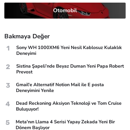
Otomobil
Bakmaya Değer
1
Sony WH 1000XM6 Yeni Nesil Kablosuz Kulaklık
Deneyimi
2
Sistina Şapeli’nde Beyaz Duman Yeni Papa Robert
Prevost
3
Gmail'e Alternatif Notion Mail ile E posta
Deneyimini Yenile
4
Dead Reckoning Aksiyon Teknoloji ve Tom Cruise
Buluşuyor!
5
Meta'nın Llama 4 Serisi Yapay Zekada Yeni Bir
Dönem Başlıyor