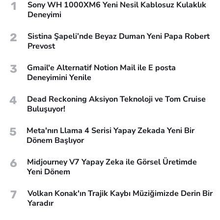
1
Sony WH 1000XM6 Yeni Nesil Kablosuz Kulaklık
Deneyimi
2
Sistina Şapeli’nde Beyaz Duman Yeni Papa Robert
Prevost
3
Gmail'e Alternatif Notion Mail ile E posta
Deneyimini Yenile
4
Dead Reckoning Aksiyon Teknoloji ve Tom Cruise
Buluşuyor!
5
Meta'nın Llama 4 Serisi Yapay Zekada Yeni Bir
Dönem Başlıyor
6
Midjourney V7 Yapay Zeka ile Görsel Üretimde
Yeni Dönem
7
Volkan Konak'ın Trajik Kaybı Müziğimizde Derin Bir
Yaradır