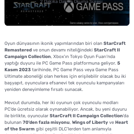
2 Dakika Dakika Okuma Süresi
Oyun dünyasının ikonik yapımlarından biri olan
StarCraft
Remastered
ve onun devamı niteliğindeki
StarCraft II
Campaign Collection
, Xbox'ın Tokyo Oyun Fuarı'nda
yaptığı duyuru ile PC Game Pass platformuna geliyor.
5
Kasım 2023
tarihinde, PC Game Pass veya Game Pass
Ultimate aboneliği olan herkes için erişilebilir olacak bu iki
başyapıt, oyunculara efsanevi tek oyunculu kampanyaları
yeniden deneyimleme fırsatı sunacak.
Mevcut durumda, her iki oyunun çok oyunculu modları
PC’de ücretsiz olarak oynanabiliyor. Ancak, bu yeni duyuru
ile birlikte, oyuncular
StarCraft II Campaign Collection
'da
bulunan
70’den fazla misyonu
,
Wings of Liberty
ve
Heart
of the Swarm
gibi çeşitli DLC’lerden tam anlamıyla