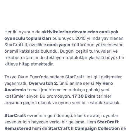
Her iki oyunun da
aktivitelerine devam eden canlı çok
oyunculu toplulukları
bulunuyor. 2010 yılında yayınlanan
StarCraft II, özellikle
canlı yayın
kültürünün yükselmesine
önemli katkılarda bulundu. Bugün, çeşitli turnuvaları ve
rekabet ortamını destekleyen topluluklarıyla hâlâ büyük bir
kitleye hitap etmektedir.
Tokyo Oyun Fuarı'nda sadece StarCraft ile ilgili gelişmeler
yaşanmadı.
Overwatch 2
, ünlü anime serisi
My Hero
Academia
temalı (muhtemelen oldukça pahalı) yeni
kostümler alıyor. Bu promosyon,
17 30 Ekim
tarihleri
arasında geçerli olacak ve oyuna yeni bir estetik katacak.
StarCraft
evreninin geri dönüşü, klasik strateji oyunları
sevenler için heyecan verici bir gelişme. Hem
StarCraft
Remastered
hem de
StarCraft II Campaign Collection
ile