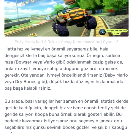
En İyi Mario Kart 8 Deluxe Yarışçı Kombinasyonu | Oyun - 2
Hatta hız ve ivmeyi en önemli sayarsanız bile, hala
dengesizliklerle baş başa kalıyorsunuz. Örneğin, sadece
hıza (Bowser veya Wario gibi) odaklanmak cazip gelse de,
onların zayıf ivmeye sahip olduğunu göz ardı etmemek
gerekir. Öte yandan, ivmeyi önceliklendirirseniz (Baby Mario
veya Dry Bones gibi), düşük hızda düzleşen hızlanmalarla
baş başa kalabilirsiniz.
Bu arada, bazı yarışçılar her zaman en önemli istatistiklerde
geride kaldığı için, dengeli hız ve ivme consistently şekilde
geride kalıyor. Koopa buna örnek olarak gösterilebilir. Bu
nedenle kazanmak istiyorsanız onu seçmeyin (ancak onu
seçebilirsiniz çünkü sevimli böcek gözleri ve şık bir kabuğu