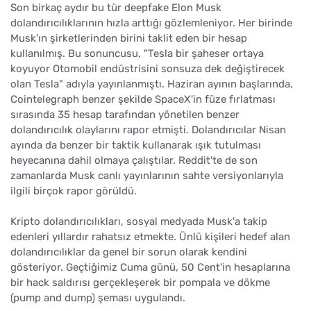
Son birkaç aydır bu tür deepfake Elon Musk
dolandırıcılıklarının hızla arttığı gözlemleniyor. Her birinde
Musk'ın şirketlerinden birini taklit eden bir hesap
kullanılmış. Bu sonuncusu, "Tesla bir şaheser ortaya
koyuyor Otomobil endüstrisini sonsuza dek değiştirecek
olan Tesla" adıyla yayınlanmıştı. Haziran ayının başlarında,
Cointelegraph benzer şekilde SpaceX'in füze fırlatması
sırasında 35 hesap tarafından yönetilen benzer
dolandırıcılık olaylarını rapor etmişti. Dolandırıcılar Nisan
ayında da benzer bir taktik kullanarak ışık tutulması
heyecanına dahil olmaya çalıştılar. Reddit'te de son
zamanlarda Musk canlı yayınlarının sahte versiyonlarıyla
ilgili birçok rapor görüldü.
Kripto dolandırıcılıkları, sosyal medyada Musk'a takip
edenleri yıllardır rahatsız etmekte. Ünlü kişileri hedef alan
dolandırıcılıklar da genel bir sorun olarak kendini
gösteriyor. Geçtiğimiz Cuma günü, 50 Cent'in hesaplarına
bir hack saldırısı gerçekleşerek bir pompala ve dökme
(pump and dump) şeması uygulandı.