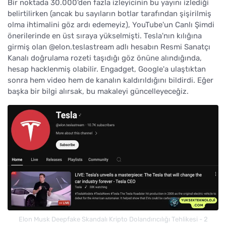
Bir noktada 30.000'den fazla izleyicinin bu yayını izlediği
belirtilirken (ancak bu sayıların botlar tarafından şişirilmiş
olma ihtimalini göz ardı edemeyiz), YouTube'un Canlı Şimdi
önerilerinde en üst sıraya yükselmişti. Tesla'nın kılığına
girmiş olan @elon.teslastream adlı hesabın Resmi Sanatçı
Kanalı doğrulama rozeti taşıdığı göz önüne alındığında,
hesap hacklenmiş olabilir. Engadget, Google'a ulaştıktan
sonra hem video hem de kanalın kaldırıldığını bildirdi. Eğer
başka bir bilgi alırsak, bu makaleyi güncelleyeceğiz.
Elon Musk Deepfake Skandalı Kripto Dolandırıcılığı Tehlikesi - 2