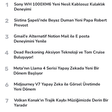
1
Sony WH 1000XM6 Yeni Nesil Kablosuz Kulaklık
Deneyimi
2
Sistina Şapeli’nde Beyaz Duman Yeni Papa Robert
Prevost
3
Gmail'e Alternatif Notion Mail ile E posta
Deneyimini Yenile
4
Dead Reckoning Aksiyon Teknoloji ve Tom Cruise
Buluşuyor!
5
Meta'nın Llama 4 Serisi Yapay Zekada Yeni Bir
Dönem Başlıyor
6
Midjourney V7 Yapay Zeka ile Görsel Üretimde
Yeni Dönem
7
Volkan Konak'ın Trajik Kaybı Müziğimizde Derin Bir
Yaradır