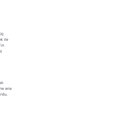
 üç
k ile
’ın
az
lı
one ana
rdu.