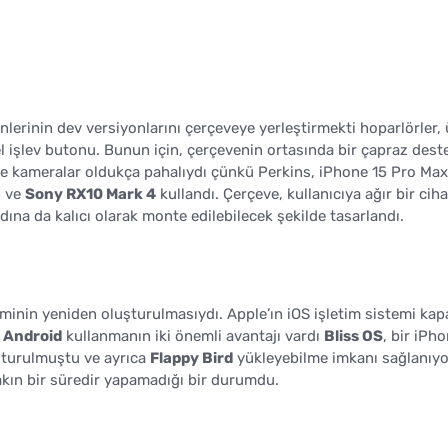
nlerinin dev versiyonlarını çerçeveye yerleştirmekti hoparlörler,
el işlev butonu. Bunun için, çerçevenin ortasında bir çapraz deste
ikle kameralar oldukça pahalıydı çünkü Perkins, iPhone 15 Pro Max
5
ve
Sony RX10 Mark 4
kullandı. Çerçeve, kullanıcıya ağır bir cih
ına da kalıcı olarak monte edilebilecek şekilde tasarlandı.
minin yeniden oluşturulmasıydı. Apple’ın iOS işletim sistemi kapa
k
Android
kullanmanın iki önemli avantajı vardı
Bliss OS
, bir iPh
uşturulmuştu ve ayrıca
Flappy Bird
yükleyebilme imkanı sağlanıyo
yakın bir süredir yapamadığı bir durumdu.