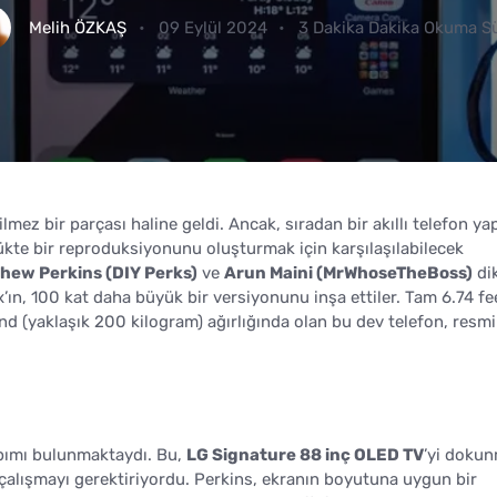
Melih ÖZKAŞ
09 Eylül 2024
3 Dakika Dakika Okuma S
mez bir parçası haline geldi. Ancak, sıradan bir akıllı telefon y
ükte bir reproduksiyonunu oluşturmak için karşılaşılabilecek
hew Perkins (DIY Perks)
ve
Arun Maini (MrWhoseTheBoss)
di
x’ın, 100 kat daha büyük bir versiyonunu inşa ettiler. Tam 6.74 fe
d (yaklaşık 200 kilogram) ağırlığında olan bu dev telefon, resmi
apımı bulunmaktaydı. Bu,
LG Signature 88 inç OLED TV
’yi dokun
 çalışmayı gerektiriyordu. Perkins, ekranın boyutuna uygun bir