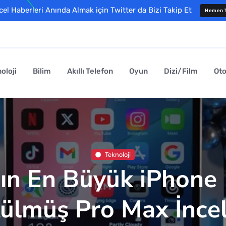
l Haberleri Anında Almak için Twitter da Bizi Takip Et
Hemen T
oloji
Bilim
Akıllı Telefon
Oyun
Dizi/Film
Ot
Teknoloji
ın En Büyük iPhone 
ülmüş Pro Max İnce