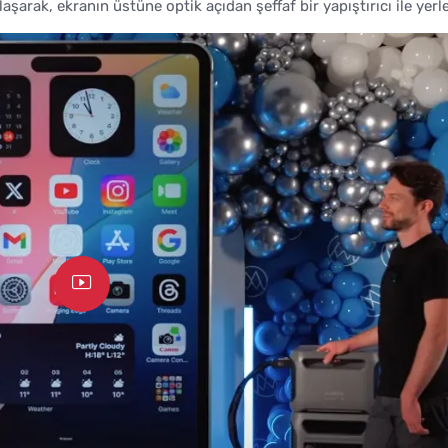
aşarak, ekranın üstüne optik açıdan şeffaf bir yapıştırıcı ile yerle