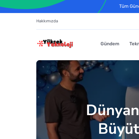
Tüm Günce
Hakkımızda
Gündem
Tekn
Dünyan
Büyüt