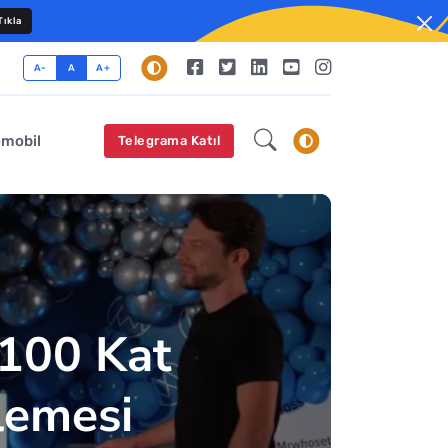
ıkla
A-
A
A+
omobil
Telegrama Katıl
100 Kat
lemesi