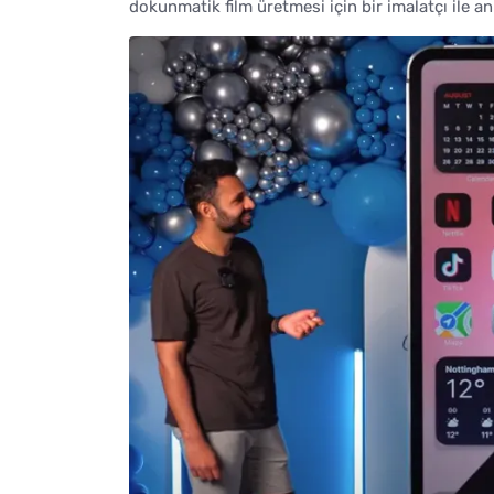
dokunmatik film üretmesi için bir imalatçı ile anl