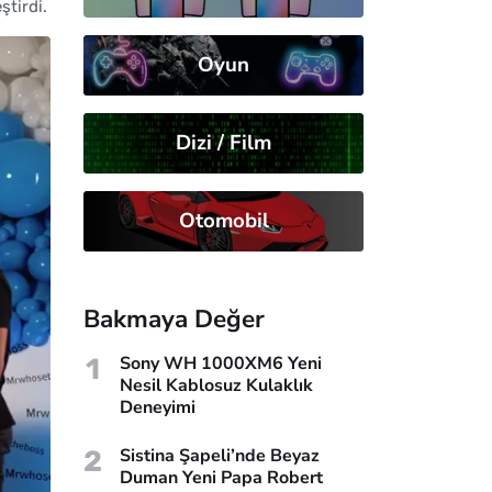
ştirdi.
Oyun
Dizi / Film
Otomobil
Bakmaya Değer
1
Sony WH 1000XM6 Yeni
Nesil Kablosuz Kulaklık
Deneyimi
2
Sistina Şapeli’nde Beyaz
Duman Yeni Papa Robert