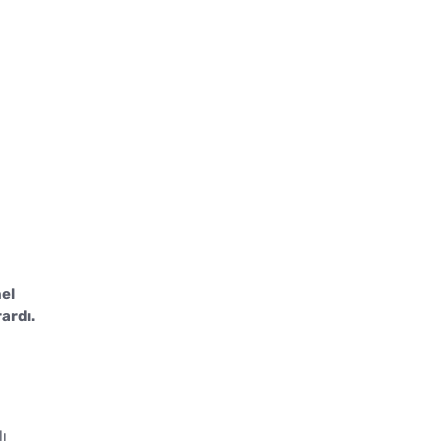
el
ardı.
lı