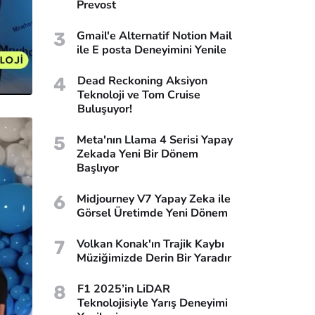
Prevost
3
Gmail'e Alternatif Notion Mail
ile E posta Deneyimini Yenile
4
Dead Reckoning Aksiyon
Teknoloji ve Tom Cruise
Buluşuyor!
5
Meta'nın Llama 4 Serisi Yapay
Zekada Yeni Bir Dönem
Başlıyor
6
Midjourney V7 Yapay Zeka ile
Görsel Üretimde Yeni Dönem
7
Volkan Konak'ın Trajik Kaybı
Müziğimizde Derin Bir Yaradır
8
F1 2025’in LiDAR
Teknolojisiyle Yarış Deneyimi