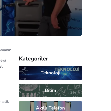
üresi
apmanın
Kategoriler
kkat
et
Teknoloji
Bilim
matik
Akıllı Telefon