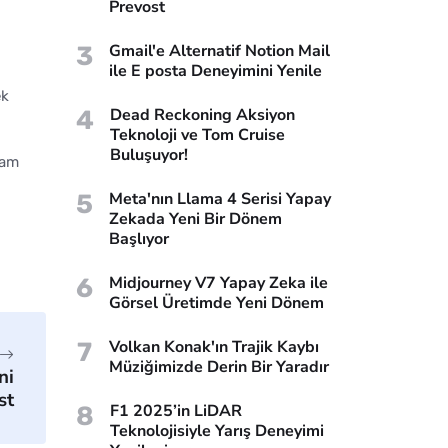
Prevost
3
Gmail'e Alternatif Notion Mail
ile E posta Deneyimini Yenile
ek
4
Dead Reckoning Aksiyon
Teknoloji ve Tom Cruise
Buluşuyor!
vam
5
Meta'nın Llama 4 Serisi Yapay
Zekada Yeni Bir Dönem
Başlıyor
6
Midjourney V7 Yapay Zeka ile
Görsel Üretimde Yeni Dönem
7
Volkan Konak'ın Trajik Kaybı
Müziğimizde Derin Bir Yaradır
ni
st
8
F1 2025’in LiDAR
Teknolojisiyle Yarış Deneyimi