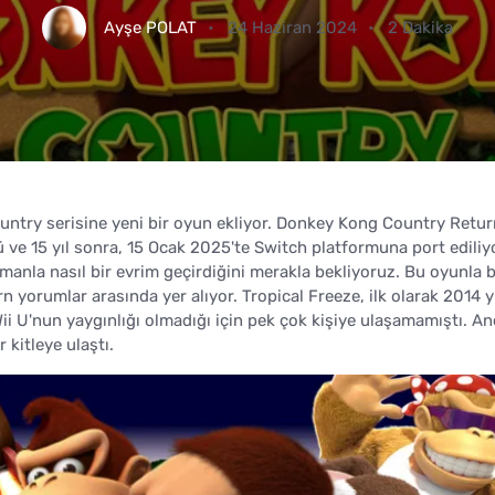
Ayşe POLAT
24 Haziran 2024
2 Dakika
try serisine yeni bir oyun ekliyor. Donkey Kong Country Return
 ve 15 yıl sonra, 15 Ocak 2025'te Switch platformuna port ediliy
manla nasıl bir evrim geçirdiğini merakla bekliyoruz. Bu oyunla bi
orumlar arasında yer alıyor. Tropical Freeze, ilk olarak 2014 y
i U'nun yaygınlığı olmadığı için pek çok kişiye ulaşamamıştı. A
kitleye ulaştı.