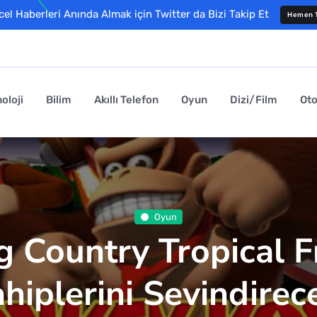
l Haberleri Anında Almak için Twitter da Bizi Takip Et
Hemen T
oloji
Bilim
Akıllı Telefon
Oyun
Dizi/Film
Ot
Oyun
 Country Tropical F
hiplerini Sevindirec