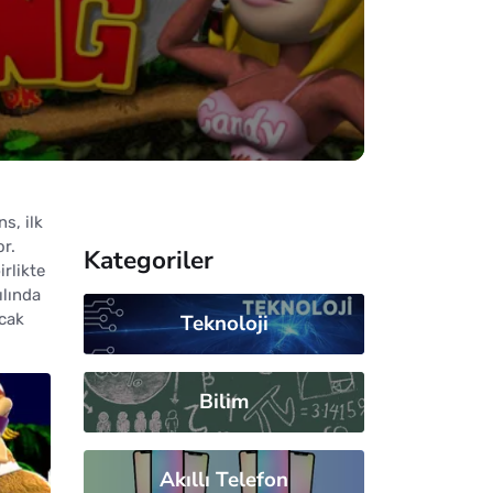
s, ilk
or.
Kategoriler
rlikte
ılında
ncak
Teknoloji
Bilim
Akıllı Telefon