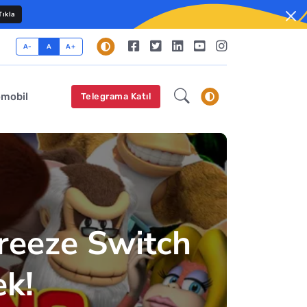
ıkla
A-
A
A+
omobil
Telegrama Katıl
reeze Switch
ek!