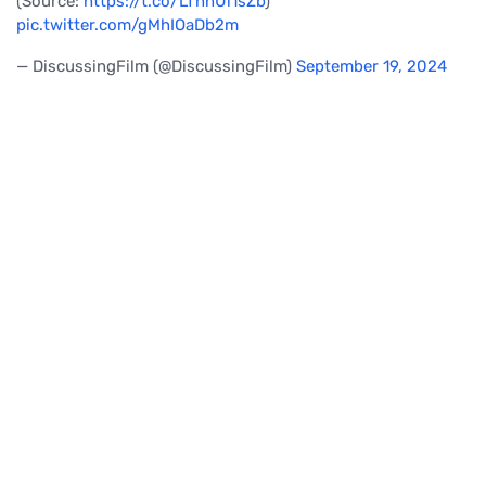
(Source:
https://t.co/LThnUi1sZb
)
pic.twitter.com/gMhIOaDb2m
— DiscussingFilm (@DiscussingFilm)
September 19, 2024