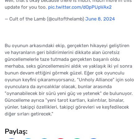
Well, that's okay because there is much, much more in this
update for you too.
pic.twitter.com/dOpPUpVAx2
— Cult of the Lamb (@cultofthelamb)
June 8, 2024
Bu oyunun arkasındaki ekip, gerçekten hikayeyi geliştiren
ve hayranların geri bildirimlerini dikkate alan ücretsiz
güncellemelerle taze tutmada gerçekten başarılı oldu
merhaba, seks güncellemesini aldık ve yaklaşık iki yıl sonra
bunun devam ettiğini görmek güzel. Eğer çok oyunculu
oyunun keyfini çıkaramıyorsanız, "Unholy Alliance" için solo
oyunculara da ayrıcalıklar olacak, bunlar arasında
"oynanabilecek bir sürü yeni güç ve yetenek" de bulunuyor.
Güncelleme ayrıca "yeni tarot kartları, kalıntılar, binalar,
yünler, takipçi özellikleri, takipçi görevleri ve keşfedilecek
diğer sırları getirecek."
Paylaş: