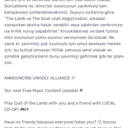
Güncelleme ile, ikinci bir oyuncunun yardımıyla tam
kampanyayı üstlenebileceksiniz. Duyuru notlarına göre,
"The Lamb ve The Goat silah değiştirebilir, arkadan
savaşırken ekstra hasar verebilir veya saldırıları senkronize
ise kritik vuruş yapabilirler." Knucklebones ve balık tutma
mini oyununun çoklu oyuncu versiyonları da olacak. Ne
yazık ki, çevrimiçi çok oyunculu için umut besleyen herkes
için, bu kutsal olmayan ittifak yalnızca yerel olacak ve
şimdilik geliştiricilerin bunu çevrimiçi getirmek gibi bir planı
yok.
ANNOUNCING UNHOLY ALLIANCE 🎉
Our next Free Major Content Update! 🌟
Play Cult of the Lamb with you and a friend with LOCAL
CO-OP! 🎮👫
Have no friends because everyone hates you? 😗 boooo