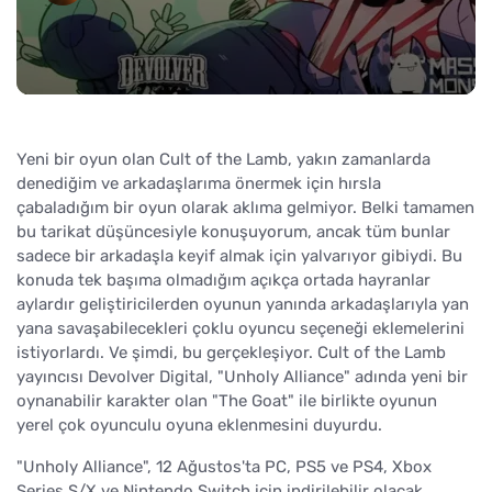
Yeni bir oyun olan Cult of the Lamb, yakın zamanlarda
denediğim ve arkadaşlarıma önermek için hırsla
çabaladığım bir oyun olarak aklıma gelmiyor. Belki tamamen
bu tarikat düşüncesiyle konuşuyorum, ancak tüm bunlar
sadece bir arkadaşla keyif almak için yalvarıyor gibiydi. Bu
konuda tek başıma olmadığım açıkça ortada hayranlar
aylardır geliştiricilerden oyunun yanında arkadaşlarıyla yan
yana savaşabilecekleri çoklu oyuncu seçeneği eklemelerini
istiyorlardı. Ve şimdi, bu gerçekleşiyor. Cult of the Lamb
yayıncısı Devolver Digital, "Unholy Alliance" adında yeni bir
oynanabilir karakter olan "The Goat" ile birlikte oyunun
yerel çok oyunculu oyuna eklenmesini duyurdu.
"Unholy Alliance", 12 Ağustos'ta PC, PS5 ve PS4, Xbox
Series S/X ve Nintendo Switch için indirilebilir olacak.