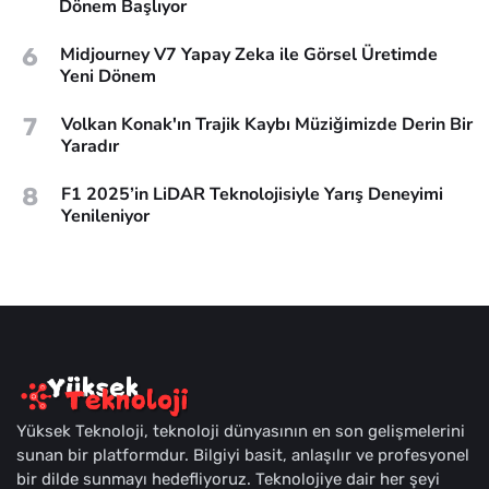
Dönem Başlıyor
6
Midjourney V7 Yapay Zeka ile Görsel Üretimde
Yeni Dönem
7
Volkan Konak'ın Trajik Kaybı Müziğimizde Derin Bir
Yaradır
8
F1 2025’in LiDAR Teknolojisiyle Yarış Deneyimi
Yenileniyor
Yüksek Teknoloji, teknoloji dünyasının en son gelişmelerini
sunan bir platformdur. Bilgiyi basit, anlaşılır ve profesyonel
bir dilde sunmayı hedefliyoruz. Teknolojiye dair her şeyi