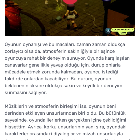
Oyunun oynanışı ve bulmacaları, zaman zaman oldukça
zorlayıcı olsa da, atmosferin sakinliğiyle birleşince
oyuncuya rahat bir deneyim sunuyor. Oyunda karşılaşılan
canavarlar genellikle yavaş olduğu için, durup onlarla
mücadele etmek zorunda kalmadan, oyuncu istediği
takdirde onlardan kaçabiliyor. Bu durum, oyunun
beklenenin aksine oldukça sakin ve keyifli bir deneyim
sunmasını sağlıyor.
Müziklerin ve atmosferin birleşimi ise, oyunun beni
derinden etkileyen unsurlarından biri oldu. Bu bütünlük
sayesinde, oyunda ilerlerken gerçekten içine çekildiğimi
hissettim. Ayrıca, korku unsurlarının yanı sıra, oyundaki
karakterler arasındaki diyaloglar ve mizah unsurlarıyla