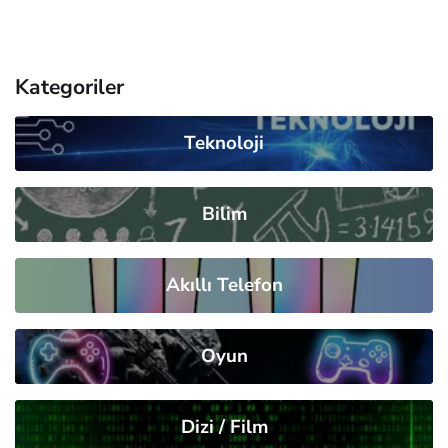
Kategoriler
Teknoloji
Bilim
Akıllı Telefon
Oyun
Dizi / Film