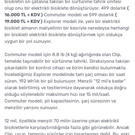
bisikletin ön çatalına takılan bir sürtünme tahrik ünitesi
olup onu bir elektrikli bisiklete dönüştürüyor. 499 dolarlık
(
16.000 TL + KDV )
Commuter modeli ve 599 dolarlık
(
19.000 TL + KDV )
Explorer modeli ile, yeni bir elektrikli
bisiklet almanın maliyetinin bir kesriyle neredeyse herhangi
bir bisikleti elektrikli bisiklete dönüştürmek için oldukça
uygun bir yol sunuyor.
Commuter modeli için 8.8 lb (4 kg) ağırlığında olan Clip,
temelde taşınabilir bir sürtünme tahriki. Direksiyona takılan
çıkarılabilir bir kontrol cihazı ve birim kendisi bulunmakta.
İncelediğimiz Explorer modelinde tam şarj olması bir saat
süren, 192 Wh'lık bir pil bulunuyor. Menzili "12 mil'e kadar"
olarak belirtilmiş ve testlerimize dayanarak oldukça doğru
olduğu söylenebilir maksimum hızı ise 15 mil/saat.
Commuter modeli, pil kapasitesinin, şarj süresinin ve
menzilin yarısını sunuyor.
12 mil, özellikle menzili 70 milin üzerine çıkan elektrikli
bisikletlerle karşılaştırıldığında fazla gibi görünebilir. Ancak
Clip, uzun, tempolu sürüşler için tasarlanmış değil. Bu, eski