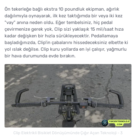
Ön tekerleğe bağlı ekstra 10 poundluk ekipman, ağırlık
dağılımıyla oynayarak, ilk kez taktığımda bir veya iki kez
"vay" anına neden oldu. Eğer tembelsiniz, hiç pedal
çevirmenize gerek yok, Clip sizi yaklaşık 15 mil/saat hıza
kadar değişken bir hızla sürükleyecektir. Pedallamaya
başladığınızda, Clip'in çabalarını hissedeceksiniz elbette ki
yol ıslak değilse. Clip kuru yollarda en iyi çalışır, yağmurlu
bir hava durumunda evde bırakın.
Clip Elektrikli Bisiklet Dönüşümünde Çığır Açan Teknoloji - 3