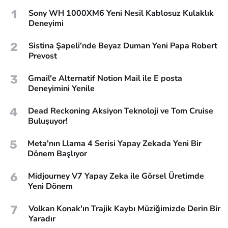
1
Sony WH 1000XM6 Yeni Nesil Kablosuz Kulaklık
Deneyimi
2
Sistina Şapeli’nde Beyaz Duman Yeni Papa Robert
Prevost
3
Gmail'e Alternatif Notion Mail ile E posta
Deneyimini Yenile
4
Dead Reckoning Aksiyon Teknoloji ve Tom Cruise
Buluşuyor!
5
Meta'nın Llama 4 Serisi Yapay Zekada Yeni Bir
Dönem Başlıyor
6
Midjourney V7 Yapay Zeka ile Görsel Üretimde
Yeni Dönem
7
Volkan Konak'ın Trajik Kaybı Müziğimizde Derin Bir
Yaradır