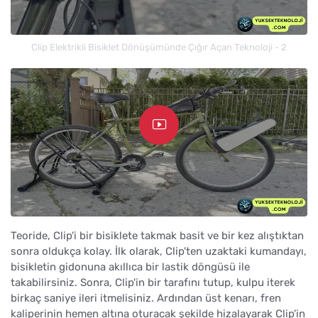
Clip Elektrikli Bisiklet Dönüşümünde Çığır Açan Teknoloji - 2
Teoride, Clip'i bir bisiklete takmak basit ve bir kez alıştıktan
sonra oldukça kolay. İlk olarak, Clip'ten uzaktaki kumandayı,
bisikletin gidonuna akıllıca bir lastik döngüsü ile
takabilirsiniz. Sonra, Clip'in bir tarafını tutup, kulpu iterek
birkaç saniye ileri itmelisiniz. Ardından üst kenarı, fren
kaliperinin hemen altına oturacak şekilde hizalayarak Clip'in