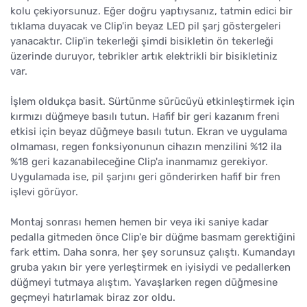
kolu çekiyorsunuz. Eğer doğru yaptıysanız, tatmin edici bir
tıklama duyacak ve Clip'in beyaz LED pil şarj göstergeleri
yanacaktır. Clip'in tekerleği şimdi bisikletin ön tekerleği
üzerinde duruyor, tebrikler artık elektrikli bir bisikletiniz
var.
İşlem oldukça basit. Sürtünme sürücüyü etkinleştirmek için
kırmızı düğmeye basılı tutun. Hafif bir geri kazanım freni
etkisi için beyaz düğmeye basılı tutun. Ekran ve uygulama
olmaması, regen fonksiyonunun cihazın menzilini %12 ila
%18 geri kazanabileceğine Clip'a inanmamız gerekiyor.
Uygulamada ise, pil şarjını geri gönderirken hafif bir fren
işlevi görüyor.
Montaj sonrası hemen hemen bir veya iki saniye kadar
pedalla gitmeden önce Clip'e bir düğme basmam gerektiğini
fark ettim. Daha sonra, her şey sorunsuz çalıştı. Kumandayı
gruba yakın bir yere yerleştirmek en iyisiydi ve pedallerken
düğmeyi tutmaya alıştım. Yavaşlarken regen düğmesine
geçmeyi hatırlamak biraz zor oldu.