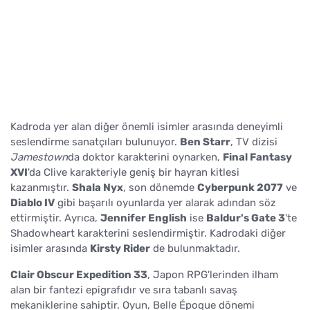
Kadroda yer alan diğer önemli isimler arasında deneyimli
seslendirme sanatçıları bulunuyor.
Ben Starr
, TV dizisi
Jamestown
da doktor karakterini oynarken,
Final Fantasy
XVI
'da Clive karakteriyle geniş bir hayran kitlesi
kazanmıştır.
Shala Nyx
, son dönemde
Cyberpunk 2077
ve
Diablo IV
gibi başarılı oyunlarda yer alarak adından söz
ettirmiştir. Ayrıca,
Jennifer English
ise
Baldur's Gate 3
'te
Shadowheart karakterini seslendirmiştir. Kadrodaki diğer
isimler arasında
Kirsty Rider
de bulunmaktadır.
Clair Obscur Expedition 33
, Japon RPG'lerinden ilham
alan bir fantezi epigrafıdır ve sıra tabanlı savaş
mekaniklerine sahiptir. Oyun, Belle Époque dönemi