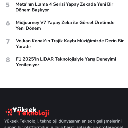
5
Meta'nın Llama 4 Serisi Yapay Zekada Yeni Bir
Dönem Başlıyor
6
Midjourney V7 Yapay Zeka ile Görsel Üretimde
Yeni Dönem
7
Volkan Konak'ın Trajik Kaybı Müziğimizde Derin Bir
Yaradır
8
F1 2025’in LiDAR Teknolojisiyle Yarış Deneyimi
Yenileniyor
Yüksek Teknoloji, teknoloji dünyasının en son gelişmelerini
sunan bir platformdur. Bilgiyi basit, anlaşılır ve profesyonel