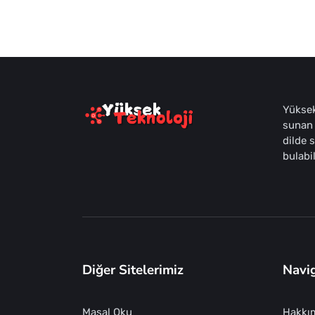
Yüksek
sunan 
dilde 
bulabil
Diğer Sitelerimiz
Navi
Masal Oku
Hakkı