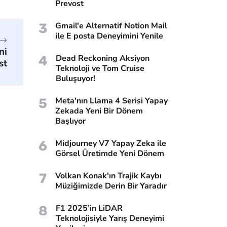
Prevost
3
Gmail'e Alternatif Notion Mail
ile E posta Deneyimini Yenile
ni
4
Dead Reckoning Aksiyon
st
Teknoloji ve Tom Cruise
Buluşuyor!
5
Meta'nın Llama 4 Serisi Yapay
Zekada Yeni Bir Dönem
Başlıyor
6
Midjourney V7 Yapay Zeka ile
Görsel Üretimde Yeni Dönem
7
Volkan Konak'ın Trajik Kaybı
Müziğimizde Derin Bir Yaradır
8
F1 2025’in LiDAR
Teknolojisiyle Yarış Deneyimi