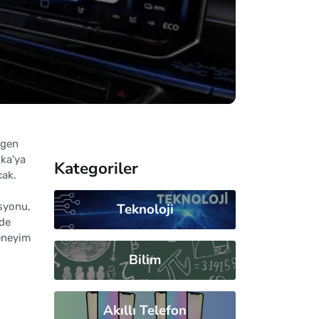
agen
ka'ya
Kategoriler
cak.
asyonu,
Teknoloji
lde
deneyim
Bilim
Akıllı Telefon