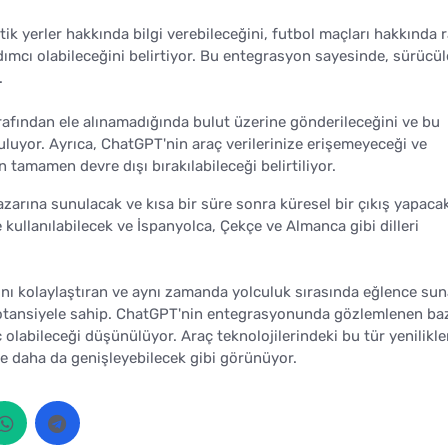
ik yerler hakkında bilgi verebileceğini, futbol maçları hakkında 
ımcı olabileceğini belirtiyor. Bu entegrasyon sayesinde, sürücül
.
arafından ele alınamadığında bulut üzerine gönderileceğini ve bu
luyor. Ayrıca, ChatGPT'nin araç verilerinize erişemeyeceği ve
amamen devre dışı bırakılabileceği belirtiliyor.
rına sunulacak ve kısa bir süre sonra küresel bir çıkış yapacak
e kullanılabilecek ve İspanyolca, Çekçe ve Almanca gibi dilleri
ını kolaylaştıran ve aynı zamanda yolculuk sırasında eğlence sun
otansiyele sahip. ChatGPT'nin entegrasyonunda gözlemlenen ba
ç olabileceği düşünülüyor. Araç teknolojilerindeki bu tür yenilikle
kte daha da genişleyebilecek gibi görünüyor.