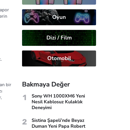
rapor
Oyun
erin
Dizi / Film
Otomobil
.
Bakmaya Değer
an bir
zı
1
Sony WH 1000XM6 Yeni
r,
Nesil Kablosuz Kulaklık
Deneyimi
2
Sistina Şapeli’nde Beyaz
Duman Yeni Papa Robert