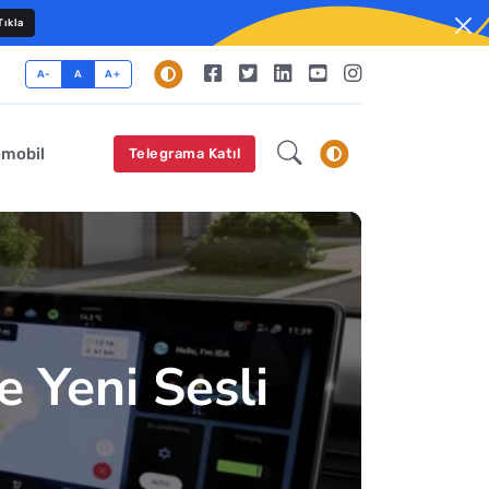
ıkla
A-
A
A+
omobil
Telegrama Katıl
 Yeni Sesli