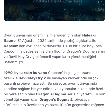
2 Dakika Dakika Okuma Süresi
Oyun dünyasının önemli isimlerinden biri olan
Hideaki
Itsuno
, 31 Ağustos 2024 tarihinde yaptığı açıklama ile
Capcom
'dan ayrılacağını duyurdu. Uzun bir süre boyunca
Capcom ile özdeşleşmiş olan Itsuno, Dragon's Dogma serisi
ve Devil May Cry gibi önemli yapımların yönetmenliğini
üstlenmişti.
1990'lı yıllardan bu yana
Capcom'da çalışan Itsuno,
özellikle
Devil May Cry 2
ile başlayan kariyerinde birçok
başarılı projeye imza attı. Bu süreçte, oyun dünyasında
kendine sağlam bir yer edindi ve oyuncuların kalbinde özel
bir yere sahip olan
Dragon's Dogma
serisini yarattı. En son
yönettiği yapım olan
Dragon's Dogma 2
, piyasaya
sürülmesinin üzerinden yalnızca 10 gün geçmesine rağmen