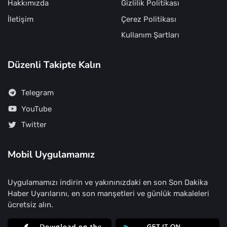
Hakkımızda
Gizlilik Politikası
İletişim
Çerez Politikası
Kullanım Şartları
Düzenli Takipte Kalın
Telegram
YouTube
Twitter
Mobil Uygulamamız
Uygulamamızı indirin ve yakınınızdaki en son Son Dakika
Haber Uyarılarını, en son manşetleri ve günlük makaleleri
ücretsiz alın.