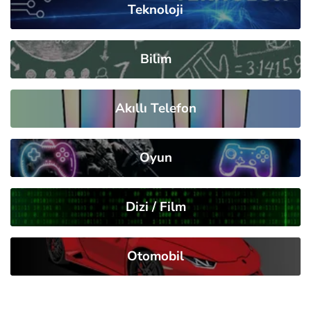
Teknoloji
Bilim
Akıllı Telefon
Oyun
Dizi / Film
Otomobil