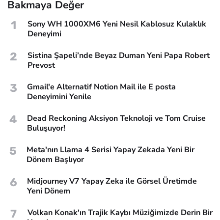
Bakmaya Değer
1
Sony WH 1000XM6 Yeni Nesil Kablosuz Kulaklık
Deneyimi
2
Sistina Şapeli’nde Beyaz Duman Yeni Papa Robert
Prevost
3
Gmail'e Alternatif Notion Mail ile E posta
Deneyimini Yenile
4
Dead Reckoning Aksiyon Teknoloji ve Tom Cruise
Buluşuyor!
5
Meta'nın Llama 4 Serisi Yapay Zekada Yeni Bir
Dönem Başlıyor
6
Midjourney V7 Yapay Zeka ile Görsel Üretimde
Yeni Dönem
7
Volkan Konak'ın Trajik Kaybı Müziğimizde Derin Bir