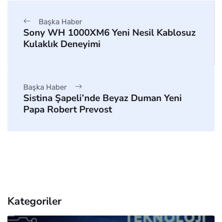
Başka Haber
Sony WH 1000XM6 Yeni Nesil Kablosuz
Kulaklık Deneyimi
Başka Haber
Sistina Şapeli’nde Beyaz Duman Yeni
Papa Robert Prevost
Kategoriler