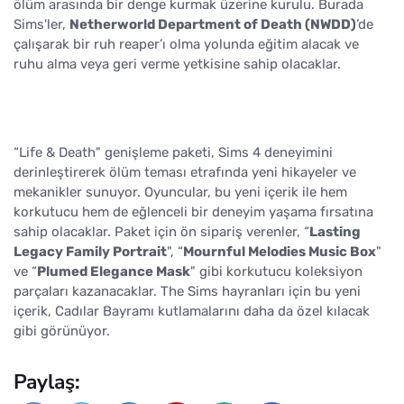
ölüm arasında bir denge kurmak üzerine kurulu. Burada
Sims'ler,
Netherworld Department of Death (NWDD)
’de
çalışarak bir ruh reaper’ı olma yolunda eğitim alacak ve
ruhu alma veya geri verme yetkisine sahip olacaklar.
“Life & Death" genişleme paketi, Sims 4 deneyimini
derinleştirerek ölüm teması etrafında yeni hikayeler ve
mekanikler sunuyor. Oyuncular, bu yeni içerik ile hem
korkutucu hem de eğlenceli bir deneyim yaşama fırsatına
sahip olacaklar. Paket için ön sipariş verenler, “
Lasting
Legacy Family Portrait
", “
Mournful Melodies Music Box
"
ve “
Plumed Elegance Mask
" gibi korkutucu koleksiyon
parçaları kazanacaklar. The Sims hayranları için bu yeni
içerik, Cadılar Bayramı kutlamalarını daha da özel kılacak
gibi görünüyor.
Paylaş: