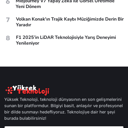
6
Midjourney V7 Yapay Zeka ile Görsel Üretimde
Yeni Dönem
7
Volkan Konak'ın Trajik Kaybı Müziğimizde Derin Bir
Yaradır
8
F1 2025’in LiDAR Teknolojisiyle Yarış Deneyimi
Yenileniyor
Yüksek Teknoloji, teknoloji dünyasının en son gelişmelerini
sunan bir platformdur. Bilgiyi basit, anlaşılır ve profesyonel
bir dilde sunmayı hedefliyoruz. Teknolojiye dair her şeyi
burada bulabilirsiniz!