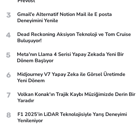
Prevost
3
Gmail'e Alternatif Notion Mail ile E posta
Deneyimini Yenile
4
Dead Reckoning Aksiyon Teknoloji ve Tom Cruise
Buluşuyor!
5
Meta'nın Llama 4 Serisi Yapay Zekada Yeni Bir
Dönem Başlıyor
6
Midjourney V7 Yapay Zeka ile Görsel Üretimde
Yeni Dönem
7
Volkan Konak'ın Trajik Kaybı Müziğimizde Derin Bir
Yaradır
8
F1 2025’in LiDAR Teknolojisiyle Yarış Deneyimi
Yenileniyor