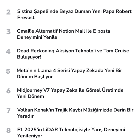
2
Sistina Şapeli’nde Beyaz Duman Yeni Papa Robert
Prevost
3
Gmail'e Alternatif Notion Mail ile E posta
Deneyimini Yenile
4
Dead Reckoning Aksiyon Teknoloji ve Tom Cruise
Buluşuyor!
5
Meta'nın Llama 4 Serisi Yapay Zekada Yeni Bir
Dönem Başlıyor
6
Midjourney V7 Yapay Zeka ile Görsel Üretimde
Yeni Dönem
7
Volkan Konak'ın Trajik Kaybı Müziğimizde Derin Bir
Yaradır
8
F1 2025’in LiDAR Teknolojisiyle Yarış Deneyimi
Yenileniyor