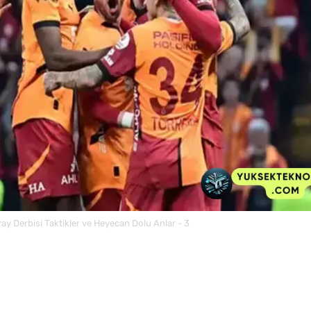
ay Derbisi Taktikler ve Heyecan Dolu Anlar - 3