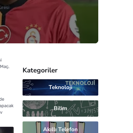
üresi
i
 Maç,
Kategoriler
Teknoloji
nde
yapacak
Bilim
ev
Akıllı Telefon