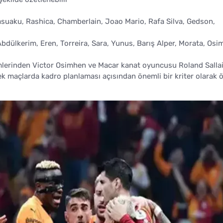
asuaku, Rashica, Chamberlain, Joao Mario, Rafa Silva, Gedson,
dülkerim, Eren, Torreira, Sara, Yunus, Barış Alper, Morata, Osi
imlerinden Victor Osimhen ve Macar kanat oyuncusu Roland Sallai,
ek maçlarda kadro planlaması açısından önemli bir kriter olarak 