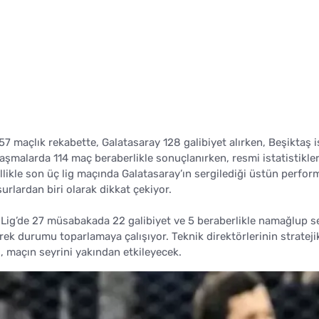
 maçlık rekabette, Galatasaray 128 galibiyet alırken, Beşiktaş i
şmalarda 114 maç beraberlikle sonuçlanırken, resmi istatistikle
ellikle son üç lig maçında Galatasaray’ın sergilediği üstün perfor
urlardan biri olarak dikkat çekiyor.
Lig’de 27 müsabakada 22 galibiyet ve 5 beraberlikle namağlup se
ek durumu toparlamaya çalışıyor. Teknik direktörlerinin strateji
, maçın seyrini yakından etkileyecek.