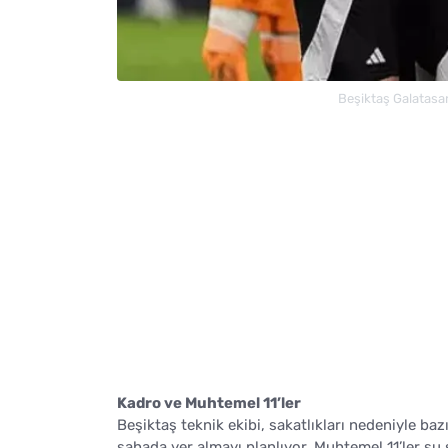
Beşiktaş Galatasar
Kadro ve Muhtemel 11’ler
Beşiktaş teknik ekibi, sakatlıkları nedeniyle baz
sahada yer almayı planlıyor. Muhtemel 11’ler şu 