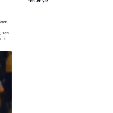
Yenileniyor
mhen.
 sarı
öne