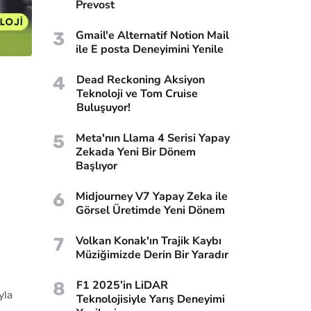
Prevost
3
Gmail'e Alternatif Notion Mail
ile E posta Deneyimini Yenile
4
Dead Reckoning Aksiyon
Teknoloji ve Tom Cruise
Buluşuyor!
5
Meta'nın Llama 4 Serisi Yapay
Zekada Yeni Bir Dönem
Başlıyor
6
Midjourney V7 Yapay Zeka ile
Görsel Üretimde Yeni Dönem
7
Volkan Konak'ın Trajik Kaybı
Müziğimizde Derin Bir Yaradır
8
F1 2025’in LiDAR
yla
Teknolojisiyle Yarış Deneyimi