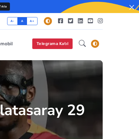
ıkla
A-
A
A+
omobil
Telegrama Katıl
alatasaray 29