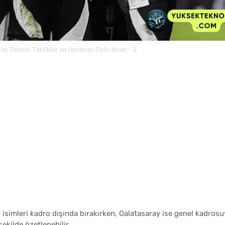
ay Derbisi Taktikler ve Heyecan Dolu Anlar - 2
ı isimleri kadro dışında bırakırken, Galatasaray ise genel kadrosu
şekilde özetlenebilir