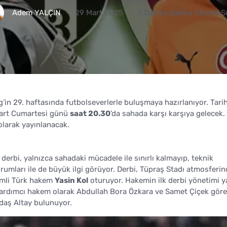
Adem YALÇIN
29 Mart 2025
3 Dakika Dakika Okuma S
’in 29. haftasında futbolseverlerle buluşmaya hazırlanıyor. Tarih
 Mart Cumartesi günü
saat 20.30
’da sahada karşı karşıya gelecek.
olarak yayınlanacak.
 derbi, yalnızca sahadaki mücadele ile sınırlı kalmayıp, teknik
urumları ile de büyük ilgi görüyor. Derbi, Tüpraş Stadı atmosferi
imli Türk hakem
Yasin Kol
oturuyor. Hakemin ilk derbi yönetimi 
 Yardımcı hakem olarak Abdullah Bora Özkara ve Samet Çiçek gör
aş Altay bulunuyor.