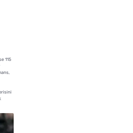
se 115
r
mans,
risini
k