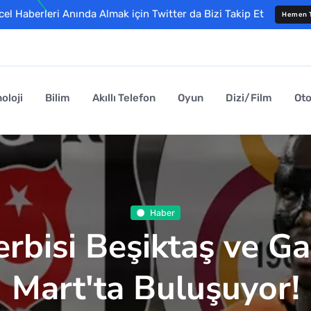
l Haberleri Anında Almak için Twitter da Bizi Takip Et
Hemen T
oloji
Bilim
Akıllı Telefon
Oyun
Dizi/Film
Ot
Haber
rbisi Beşiktaş ve G
Mart'ta Buluşuyor!