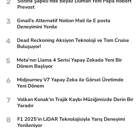
2
Sistina Şapeli’nde Beyaz Duman Yeni Papa Robert
Prevost
3
Gmail'e Alternatif Notion Mail ile E posta
Deneyimini Yenile
4
Dead Reckoning Aksiyon Teknoloji ve Tom Cruise
Buluşuyor!
5
Meta'nın Llama 4 Serisi Yapay Zekada Yeni Bir
Dönem Başlıyor
6
Midjourney V7 Yapay Zeka ile Görsel Üretimde
Yeni Dönem
7
Volkan Konak'ın Trajik Kaybı Müziğimizde Derin Bir
Yaradır
8
F1 2025’in LiDAR Teknolojisiyle Yarış Deneyimi
Yenileniyor