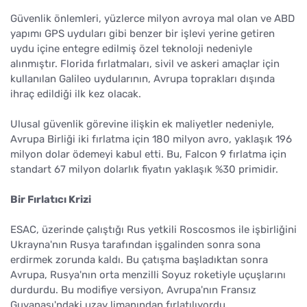
Güvenlik önlemleri, yüzlerce milyon avroya mal olan ve ABD
yapımı GPS uyduları gibi benzer bir işlevi yerine getiren
uydu içine entegre edilmiş özel teknoloji nedeniyle
alınmıştır. Florida fırlatmaları, sivil ve askeri amaçlar için
kullanılan Galileo uydularının, Avrupa toprakları dışında
ihraç edildiği ilk kez olacak.
Ulusal güvenlik görevine ilişkin ek maliyetler nedeniyle,
Avrupa Birliği iki fırlatma için 180 milyon avro, yaklaşık 196
milyon dolar ödemeyi kabul etti. Bu, Falcon 9 fırlatma için
standart 67 milyon dolarlık fiyatın yaklaşık %30 primidir.
Bir Fırlatıcı Krizi
ESAC, üzerinde çalıştığı Rus yetkili Roscosmos ile işbirliğini
Ukrayna'nın Rusya tarafından işgalinden sonra sona
erdirmek zorunda kaldı. Bu çatışma başladıktan sonra
Avrupa, Rusya'nın orta menzilli Soyuz roketiyle uçuşlarını
durdurdu. Bu modifiye versiyon, Avrupa'nın Fransız
Guyanası'ndaki uzay limanından fırlatılıyordu.