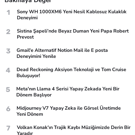
1
Sony WH 1000XM6 Yeni Nesil Kablosuz Kulaklık
Deneyimi
2
Sistina Şapeli’nde Beyaz Duman Yeni Papa Robert
Prevost
3
Gmail'e Alternatif Notion Mail ile E posta
Deneyimini Yenile
4
Dead Reckoning Aksiyon Teknoloji ve Tom Cruise
Buluşuyor!
5
Meta'nın Llama 4 Serisi Yapay Zekada Yeni Bir
Dönem Başlıyor
6
Midjourney V7 Yapay Zeka ile Görsel Üretimde
Yeni Dönem
7
Volkan Konak'ın Trajik Kaybı Müziğimizde Derin Bir
Yaradır