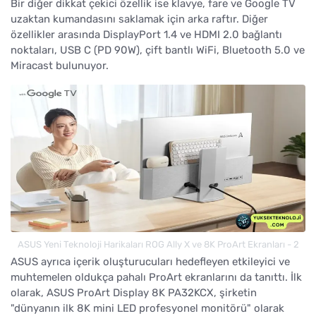
Bir diğer dikkat çekici özellik ise klavye, fare ve Google TV
uzaktan kumandasını saklamak için arka raftır. Diğer
özellikler arasında DisplayPort 1.4 ve HDMI 2.0 bağlantı
noktaları, USB C (PD 90W), çift bantlı WiFi, Bluetooth 5.0 ve
Miracast bulunuyor.
ASUS Yeni Teknoloji Harikaları ROG Ally X ve 8K ProArt Ekranları - 2
ASUS ayrıca içerik oluşturucuları hedefleyen etkileyici ve
muhtemelen oldukça pahalı ProArt ekranlarını da tanıttı. İlk
olarak, ASUS ProArt Display 8K PA32KCX, şirketin
"dünyanın ilk 8K mini LED profesyonel monitörü" olarak