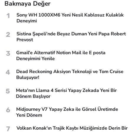
Bakmaya Değer
1
Sony WH 1000XM6 Yeni Nesil Kablosuz Kulaklık
Deneyimi
2
Sistina Şapeli’nde Beyaz Duman Yeni Papa Robert
Prevost
3
Gmail'e Alternatif Notion Mail ile E posta
Deneyimini Yenile
4
Dead Reckoning Aksiyon Teknoloji ve Tom Cruise
Buluşuyor!
5
Meta'nın Llama 4 Serisi Yapay Zekada Yeni Bir
Dönem Başlıyor
6
Midjourney V7 Yapay Zeka ile Görsel Üretimde
Yeni Dönem
7
Volkan Konak'ın Trajik Kaybı Müziğimizde Derin Bir