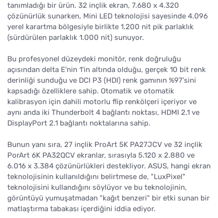
tanımladığı bir ürün. 32 inçlik ekran, 7.680 x 4.320
çözünürlük sunarken, Mini LED teknolojisi sayesinde 4.096
yerel karartma bölgesiyle birlikte 1.200 nit pik parlaklık
(sürdürülen parlaklık 1.000 nit) sunuyor.
Bu profesyonel düzeydeki monitör, renk doğruluğu
açısından delta E'nin 1'in altında olduğu, gerçek 10 bit renk
derinliği sunduğu ve DCI P3 (HDI) renk gamının %97'sini
kapsadığı özelliklere sahip. Otomatik ve otomatik
kalibrasyon için dahili motorlu flip renkölçeri içeriyor ve
aynı anda iki Thunderbolt 4 bağlantı noktası, HDMI 2.1 ve
DisplayPort 2.1 bağlantı noktalarına sahip.
Bunun yanı sıra, 27 inçlik ProArt 5K PA27JCV ve 32 inçlik
PorArt 6K PA32QCV ekranlar, sırasıyla 5.120 x 2.880 ve
6.016 x 3.384 çözünürlükleri destekliyor. ASUS, hangi ekran
teknolojisinin kullanıldığını belirtmese de, "LuxPixel"
teknolojisini kullandığını söylüyor ve bu teknolojinin,
görüntüyü yumuşatmadan "kağıt benzeri" bir etki sunan bir
matlaştırma tabakası içerdiğini iddia ediyor.