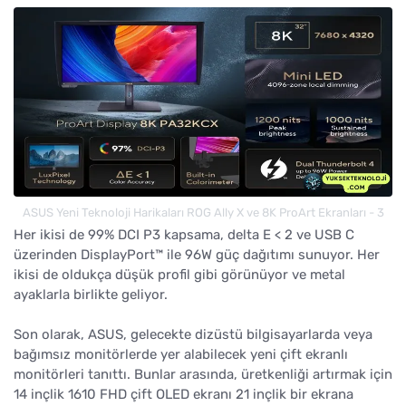
ASUS Yeni Teknoloji Harikaları ROG Ally X ve 8K ProArt Ekranları - 3
Her ikisi de 99% DCI P3 kapsama, delta E < 2 ve USB C
üzerinden DisplayPort™ ile 96W güç dağıtımı sunuyor. Her
ikisi de oldukça düşük profil gibi görünüyor ve metal
ayaklarla birlikte geliyor.
Son olarak, ASUS, gelecekte dizüstü bilgisayarlarda veya
bağımsız monitörlerde yer alabilecek yeni çift ekranlı
monitörleri tanıttı. Bunlar arasında, üretkenliği artırmak için
14 inçlik 1610 FHD çift OLED ekranı 21 inçlik bir ekrana