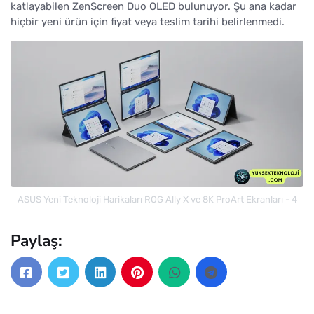
katlayabilen ZenScreen Duo OLED bulunuyor. Şu ana kadar
hiçbir yeni ürün için fiyat veya teslim tarihi belirlenmedi.
ASUS Yeni Teknoloji Harikaları ROG Ally X ve 8K ProArt Ekranları - 4
Paylaş: