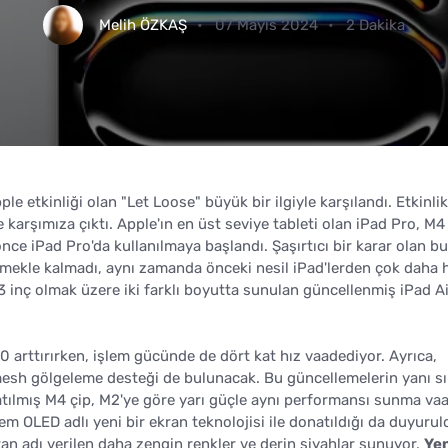
Melih ÖZKAŞ
07 Mayıs 2024
2 Dakika
le etkinliği olan "Let Loose" büyük bir ilgiyle karşılandı. Etkinlik
 karşımıza çıktı. Apple'ın en üst seviye tableti olan iPad Pro, M4 ç
önce iPad Pro'da kullanılmaya başlandı. Şaşırtıcı bir karar olan bu
mekle kalmadı, aynı zamanda önceki nesil iPad'lerden çok daha hı
13 inç olmak üzere iki farklı boyutta sunulan güncellenmiş iPad A
 arttırırken, işlem gücünde de dört kat hız vaadediyor. Ayrıca,
 mesh gölgeleme desteği de bulunacak. Bu güncellemelerin yanı sı
 atılmış M4 çip, M2'ye göre yarı güçle aynı performansı sunma va
m OLED adlı yeni bir ekran teknolojisi ile donatıldığı da duyurul
ran adı verilen daha zengin renkler ve derin siyahlar sunuyor.
Yen