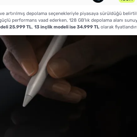
ve artırılmış depolama seçenekleriyle piyasaya sürüldüğü belirtil
 güçlü performans vaad ederken, 128 GB'lık depolama alanı sunu
odeli 25.999 TL
,
13 inçlik modeli ise 34.999 TL
olarak fiyatlandırı