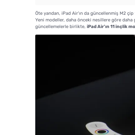
Öte yandan, iPad Air'ın da güncellenmiş M2 çip 
Yeni modeller, daha önceki nesillere göre daha
güncellemelerle birlikte,
iPad Air'ın 11 inçlik m