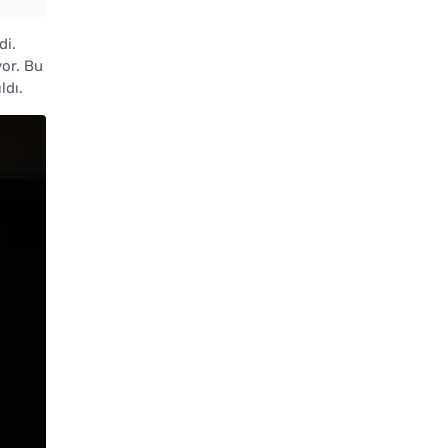
di.
yor. Bu
ldı.