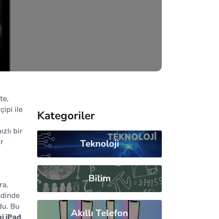
te,
ipi ile
Kategoriler
zlı bir
ir
Teknoloji
Bilim
ra,
adinde
du. Bu
Akıllı Telefon
i iPad