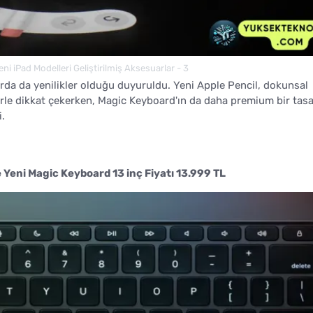
Yeni iPad Modelleri Geliştirilmiş Aksesuarlar - 3
rda da yenilikler olduğu duyuruldu. Yeni Apple Pencil, dokunsal
iklerle dikkat çekerken, Magic Keyboard'ın da daha premium bir tas
i.
e Yeni Magic Keyboard 13 inç Fiyatı 13.999 TL