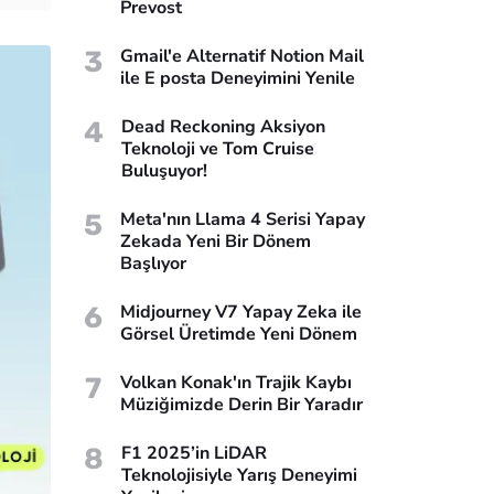
Prevost
3
Gmail'e Alternatif Notion Mail
ile E posta Deneyimini Yenile
4
Dead Reckoning Aksiyon
Teknoloji ve Tom Cruise
Buluşuyor!
5
Meta'nın Llama 4 Serisi Yapay
Zekada Yeni Bir Dönem
Başlıyor
6
Midjourney V7 Yapay Zeka ile
Görsel Üretimde Yeni Dönem
7
Volkan Konak'ın Trajik Kaybı
Müziğimizde Derin Bir Yaradır
8
F1 2025’in LiDAR
Teknolojisiyle Yarış Deneyimi