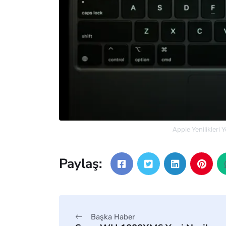
Apple Yenilikleri 
Paylaş:
Başka Haber