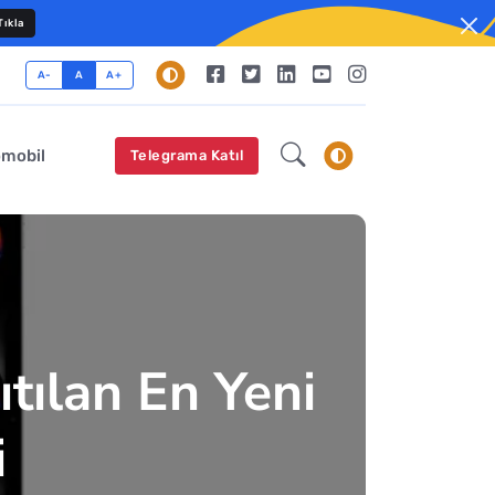
ıkla
A-
A
A+
omobil
Telegrama Katıl
tılan En Yeni
i