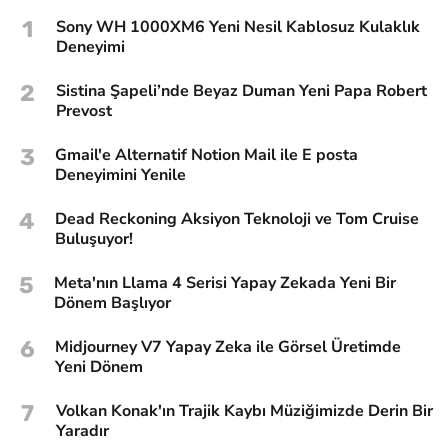
1
Sony WH 1000XM6 Yeni Nesil Kablosuz Kulaklık
Deneyimi
2
Sistina Şapeli’nde Beyaz Duman Yeni Papa Robert
Prevost
3
Gmail'e Alternatif Notion Mail ile E posta
Deneyimini Yenile
4
Dead Reckoning Aksiyon Teknoloji ve Tom Cruise
Buluşuyor!
5
Meta'nın Llama 4 Serisi Yapay Zekada Yeni Bir
Dönem Başlıyor
6
Midjourney V7 Yapay Zeka ile Görsel Üretimde
Yeni Dönem
7
Volkan Konak'ın Trajik Kaybı Müziğimizde Derin Bir
Yaradır