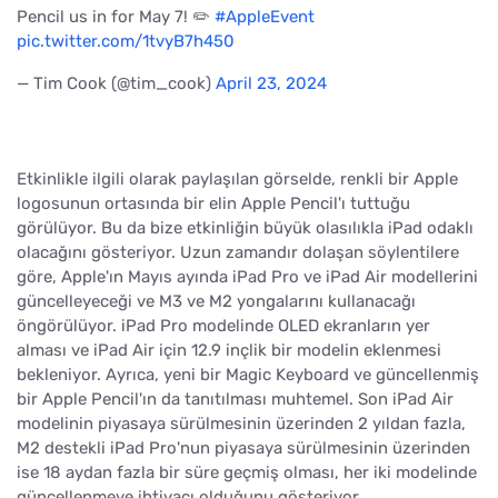
Pencil us in for May 7! ✏️
#AppleEvent
pic.twitter.com/1tvyB7h450
— Tim Cook (@tim_cook)
April 23, 2024
Etkinlikle ilgili olarak paylaşılan görselde, renkli bir Apple
logosunun ortasında bir elin Apple Pencil'ı tuttuğu
görülüyor. Bu da bize etkinliğin büyük olasılıkla iPad odaklı
olacağını gösteriyor. Uzun zamandır dolaşan söylentilere
göre, Apple'ın Mayıs ayında iPad Pro ve iPad Air modellerini
güncelleyeceği ve M3 ve M2 yongalarını kullanacağı
öngörülüyor. iPad Pro modelinde OLED ekranların yer
alması ve iPad Air için 12.9 inçlik bir modelin eklenmesi
bekleniyor. Ayrıca, yeni bir Magic Keyboard ve güncellenmiş
bir Apple Pencil'ın da tanıtılması muhtemel. Son iPad Air
modelinin piyasaya sürülmesinin üzerinden 2 yıldan fazla,
M2 destekli iPad Pro'nun piyasaya sürülmesinin üzerinden
ise 18 aydan fazla bir süre geçmiş olması, her iki modelinde
güncellenmeye ihtiyacı olduğunu gösteriyor.