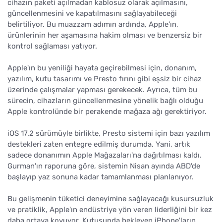
cihazın paketi açılmadan kablosuz olarak açılmasını,
güncellenmesini ve kapatılmasını sağlayabileceği
belirtiliyor. Bu muazzam adımın ardında, Apple'ın,
ürünlerinin her aşamasına hakim olması ve benzersiz bir
kontrol sağlaması yatıyor.
Apple'ın bu yeniliği hayata geçirebilmesi için, donanım,
yazılım, kutu tasarımı ve Presto fırını gibi eşsiz bir cihaz
üzerinde çalışmalar yapması gerekecek. Ayrıca, tüm bu
sürecin, cihazların güncellenmesine yönelik bağlı olduğu
Apple kontrolünde bir perakende mağaza ağı gerektiriyor.
iOS 17.2 sürümüyle birlikte, Presto sistemi için bazı yazılım
destekleri zaten entegre edilmiş durumda. Yani, artık
sadece donanımın Apple Mağazaları'na dağıtılması kaldı.
Gurman'ın raporuna göre, sistemin Nisan ayında ABD'de
başlayıp yaz sonuna kadar tamamlanması planlanıyor.
Bu gelişmenin tüketici deneyimine sağlayacağı kusursuzluk
ve pratiklik, Apple'ın endüstriye yön veren liderliğini bir kez
daha ortaya koyuyor. Kutusunda bekleyen iPhone'ların